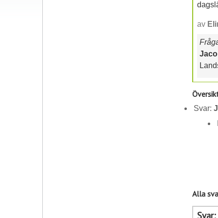
dagsl
av
El
Frågan
Jaco
Lands
Översik
Svar:
J
Alla sva
Svar: