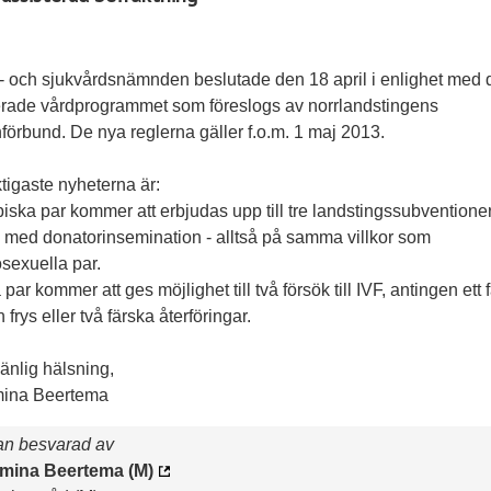
- och sjukvårdsnämnden beslutade den 18 april i enlighet med 
erade vårdprogrammet som föreslogs av norrlandstingens
förbund. De nya reglerna gäller f.o.m. 1 maj 2013.
tigaste nyheterna är:
biska par kommer att erbjudas upp till tre landstingssubvention
k med donatorinsemination - alltså på samma villkor som
sexuella par.
a par kommer att ges möjlighet till två försök till IVF, antingen ett 
 frys eller två färska återföringar.
änlig hälsning,
ina Beertema
an besvarad av
mina Beertema (M)