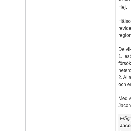
Hej,
Hälso
revid
region
De vik
1. les
försö
hetero
2. All
och en
Med v
Jacom
Fråg
Jaco