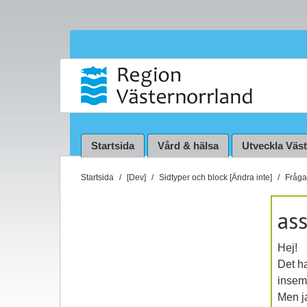
Startsida
Vård & hälsa
Utveckla Väs
D
Startsida
[Dev]
Sidtyper och block [Ändra inte]
Fråga 
u
ä
as
r
h
Hej!
ä
Det ha
r
insemi
:
Men ja