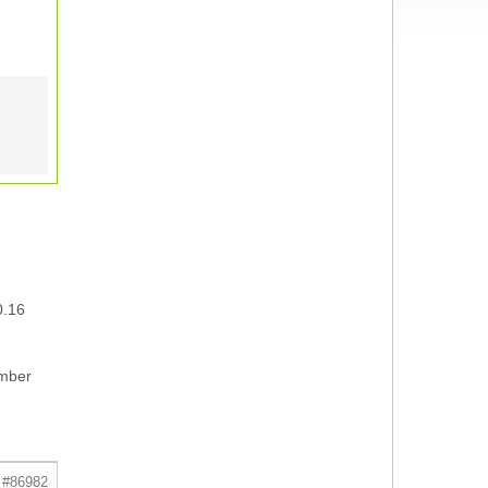
0.16
mber
#86982