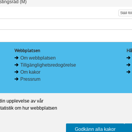
tingsråd (M)
Ställ fö
Webbplatsen
Hå
Om webbplatsen
Tillgänglighetsredogörelse
Om kakor
Pressrum
 din upplevelse av vår
 statistik om hur webbplatsen
Godkänn alla kakor