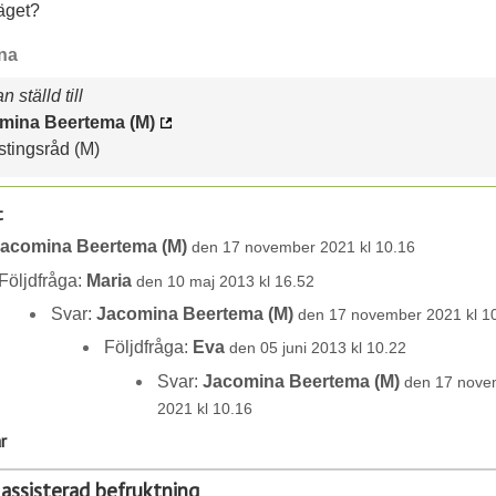
äget?
ina
 ställd till
mina Beertema (M)
tingsråd (M)
t
acomina Beertema (M)
den 17 november 2021 kl 10.16
Följdfråga:
Maria
den 10 maj 2013 kl 16.52
Svar:
Jacomina Beertema (M)
den 17 november 2021 kl 1
Följdfråga:
Eva
den 05 juni 2013 kl 10.22
Svar:
Jacomina Beertema (M)
den 17 nove
2021 kl 10.16
r
 assisterad befruktning