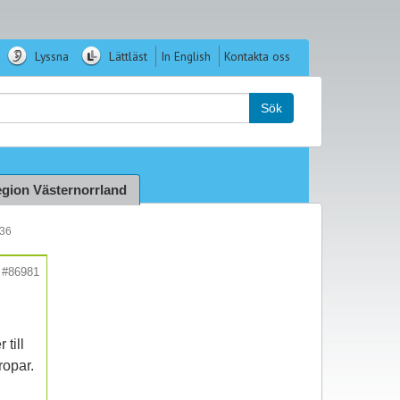
Lyssna
Lättläst
In English
Kontakta oss
k:
Sök
gion Västernorrland
:36
#86981
till
ropar.