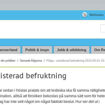
Webbkarta
Sö
ternorrland
Politik & insyn
Jobb & utbildning
Om Re
din politiker
Senaste frågorna
Fråga - assisterad befruktning 2013-05-01 16
sisterad befruktning
r sedan i höstas pratats om att lesbiska ska få samma rättigheter 
nation, alltså att försöken bekostas på samma sätt som för hete
g har inte sett något om något faktiskt beslut. Hur ser det ut i