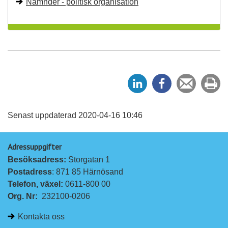
Nämnder - politisk organisation
D
D
Tipsa
Sk
e
e
en
ut
l
l
vän
a
a
Senast uppdaterad 2020-04-16 10:46
p
p
Adressuppgifter
å
å
Besöksadress: 
Storgatan 1
L
F
Postadress
: 871 85 Härnösand
i
a
Telefon, växel: 
0611-800 00
n
c
Org. Nr:
232100-0206
k
e
e
b
Kontakta oss
d
o