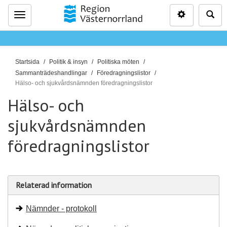
Inställninga
Sö
Meny
D
Startsida
Politik & insyn
Politiska möten
u
Sammanträdeshandlingar
Föredragningslistor
ä
Hälso- och sjukvårdsnämnden föredragningslistor
r
Hälso- och
h
sjukvårdsnämnden
ä
r
föredragningslistor
:
Relaterad information
Nämnder - protokoll