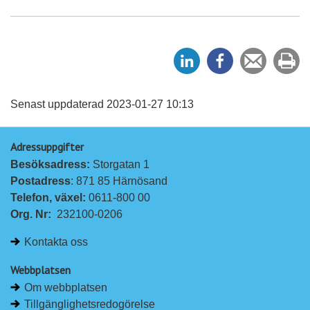
D
D
Tipsa
Sk
e
e
en
ut
l
l
vän
a
a
Senast uppdaterad 2023-01-27 10:13
p
p
Adressuppgifter
å
å
Besöksadress: 
Storgatan 1
L
F
Postadress
: 871 85 Härnösand
i
a
Telefon, växel: 
0611-800 00
n
c
Org. Nr:
232100-0206
k
e
e
b
Kontakta oss
d
o
I
o
Webbplatsen
n
k
Om webbplatsen
Tillgänglighetsredogörelse