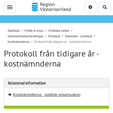
Inställninga
Sö
Meny
D
Startsida
Politik & insyn
Politiska möten
u
Sammanträdeshandlingar
Protokoll
Nämnder - protokoll
ä
Kostnämnderna
Protokoll från tidigare år - kostnämnderna
r
Protokoll från tidigare år -
h
ä
kostnämnderna
r
:
Relaterad information
Kostnämnderna - politisk organisation