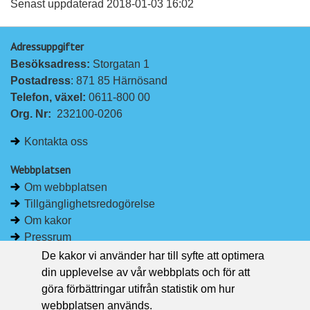
a
a
Senast uppdaterad 2018-01-03 16:02
p
p
Adressuppgifter
å
å
Besöksadress: 
Storgatan 1
L
F
Postadress
: 871 85 Härnösand
i
a
Telefon, växel: 
0611-800 00
n
c
Org. Nr:
232100-0206
k
e
e
b
Kontakta oss
d
o
I
o
Webbplatsen
n
k
Om webbplatsen
Tillgänglighetsredogörelse
Om kakor
Pressrum
De kakor vi använder har till syfte att optimera
Håll dig uppdaterad
din upplevelse av vår webbplats och för att
Följ Region Västernorrland på Facebook
göra förbättringar utifrån statistik om hur
Region Västernorrland i sociala medier
webbplatsen används.