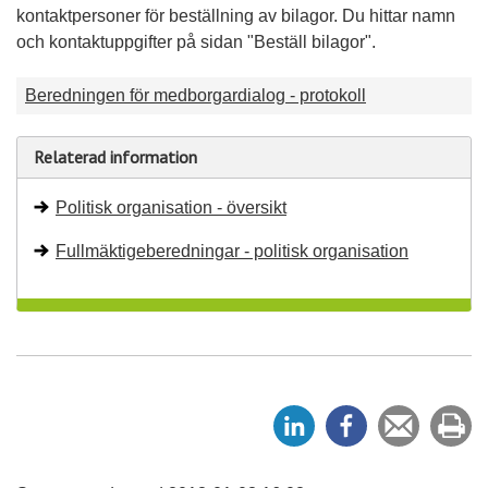
kontaktpersoner för beställning av bilagor. Du hittar namn
och kontaktuppgifter på sidan "Beställ bilagor".
Beredningen för medborgardialog - protokoll
Relaterad information
Politisk organisation - översikt
Fullmäktigeberedningar - politisk organisation
D
D
Tipsa
Sk
e
e
en
ut
l
l
vän