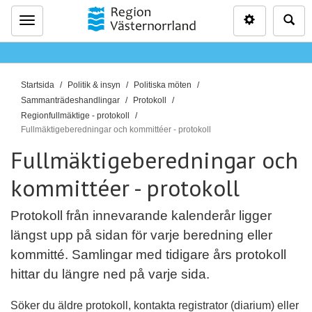
Inställninga
Sö
Meny
D
Startsida
Politik & insyn
Politiska möten
u
Sammanträdeshandlingar
Protokoll
ä
Regionfullmäktige - protokoll
Fullmäktigeberedningar och kommittéer - protokoll
r
h
Fullmäktigeberedningar och
ä
kommittéer - protokoll
r
:
Protokoll från innevarande kalenderår ligger
längst upp på sidan för varje beredning eller
kommitté. Samlingar med tidigare års protokoll
hittar du längre ned på varje sida.
Söker du äldre protokoll, kontakta registrator (diarium) eller