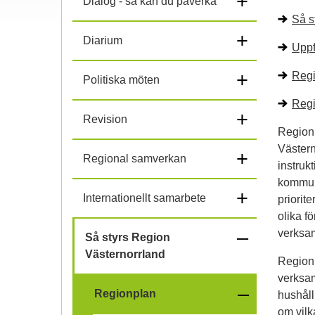
+
Dialog - så kan du påverka
Så s
+
Diarium
Uppf
+
Regi
Politiska möten
Regi
+
Revision
Regionp
Västern
+
Regional samverkan
instruk
kommuna
+
Internationellt samarbete
priorit
olika f
–
verksa
Så styrs Region
Västernorrland
Regionp
f
verksam
–
ä
Regionplan
hushåll
om vilk