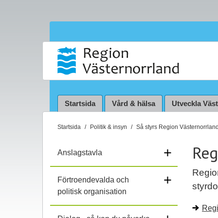
Startsida
Vård & hälsa
Utveckla Väs
D
Startsida
Politik & insyn
Så styrs Region Västernorrlan
u
Reg
ä
+
Anslagstavla
r
h
Region
+
Förtroendevalda och
ä
styrdo
politisk organisation
r
:
Regi