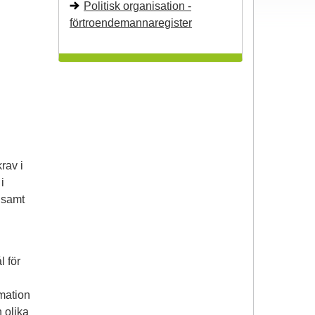
Politisk organisation -
förtroendemannaregister
rav i
i
 samt
 för
mation
 olika