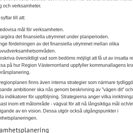
g och verksamheter.
yftar till att:
edovisa mål för verksamheten.
largöra det finansiella utrymmet under planperioden.
nge fördelningen av det finansiella utrymmet mellan olika
uvudverksamhetsområden.
eskriva översiktligt vad som bedöms möjligt att få ut av insatta r
isa på hur Region Västernorrland uppfyller kommunallagens kr
lerårsplanering.
regionplanen finns även interna strategier som närmare tydliggö
pande ambitioner ska nås genom beskrivning av ”vägen dit” oc
la indikatorer för uppföljning. Strategierna anger vilka inriktnin
igast inom ett målområde - vägval för att nå långsiktiga mål och/el
ligande av en vision. Dessa utgör också utgångspunkter i
mhetsplaneringen.
samhetsplanering