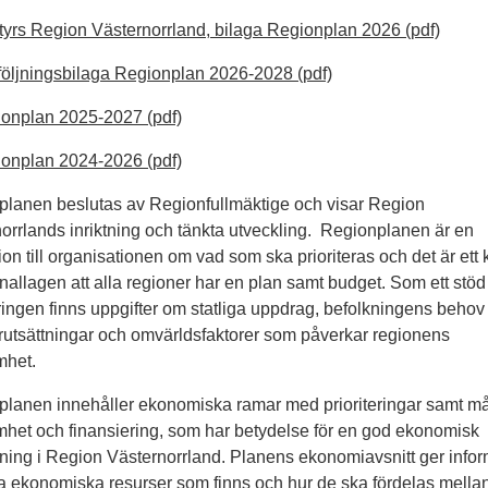
tyrs Region Västernorrland, bilaga Regionplan 2026 (pdf)
öljningsbilaga Regionplan 2026-2028 (pdf)
onplan 2025-2027 (pdf)
onplan 2024-2026 (pdf)
lanen beslutas av Regionfullmäktige och visar Region
orrlands inriktning och tänkta utveckling. Regionplanen är en
tion till organisationen om vad som ska prioriteras och det är ett k
llagen att alla regioner har en plan samt budget. Som ett stöd 
eringen finns uppgifter om statliga uppdrag, befolkningens behov
örutsättningar och omvärldsfaktorer som påverkar regionens
mhet.
lanen innehåller ekonomiska ramar med prioriteringar samt mål
het och finansiering, som har betydelse för en god ekonomisk
ning i Region Västernorrland. Planens ekonomiavsnitt ger infor
a ekonomiska resurser som finns och hur de ska fördelas mellan