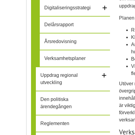
f
l
+
uppdra
Digitaliseringsstrategi
ä
l
Planen s
Delårsrapport
l
i
R
K
l
Årsredovisning
h
A
h
i
o
Verksamhetsplaner
B
h
V
p
+
f
Uppdrag regional
o
utveckling
Utöver 
övergri
p
innehål
Den politiska
är vikt
ärendegången
förverk
verksa
Reglementen
Verk