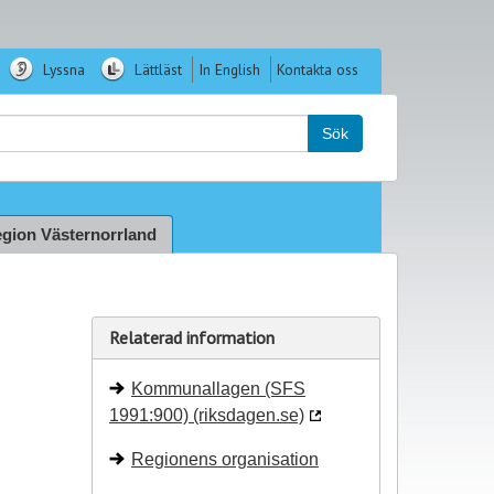
Lyssna
Lättläst
In English
Kontakta oss
k:
Sök
gion Västernorrland
Relaterad information
Kommunallagen (SFS
1991:900) (riksdagen.se)
Regionens organisation