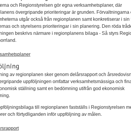
rna och Regionstyrelsen gör egna verksamhetsplaner, där
lanens övergripande prioriteringar är grunden. Förvaltningarna
heterna utgår också från regionplanen samt konkretiserar i sin 
nas och styrelsens prioriteringar i sin planering. Den röda tråd
ningen beskrivs närmare i regionplanens bilaga - Så styrs Regi
orrland.
samhetsplaner
öljning
ning av regionplanen sker genom delårsrapport och årsredovisn
rgripande uppföljningen omfattar verksamhetsmässiga och fina
onomisk ställning samt en bedömning utifrån god ekonomisk
ning.
ppföljningsbilaga till regionplanen fastställs i Regionstyrelsen 
orer och förtydliganden inför uppföljning av målen.
rsrapport