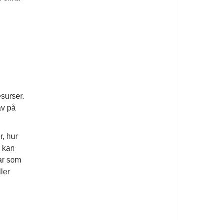
esurser.
av på
r, hur
h kan
gar som
ler