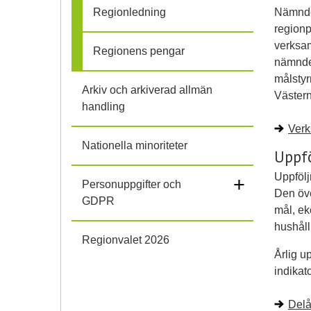
Nämnde
Regionledning
regionp
verksam
Regionens pengar
nämnder
målstyr
Arkiv och arkiverad allmän
Västern
handling
Verk
Nationella minoriteter
Uppf
Uppfölj
+
Personuppgifter och
Den öve
GDPR
mål, ek
hushåll
Regionvalet 2026
Årlig u
indikat
Delå