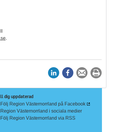
ll
.se
.
D
D
Tipsa
Skriv
e
e
en
ut
l
l
vän
a
a
ll dig uppdaterad
Följ Region Västernorrland på Facebook
p
p
Region Västernorrland i sociala medier
å
å
Följ Region Västernorrland via RSS
L
F
i
a