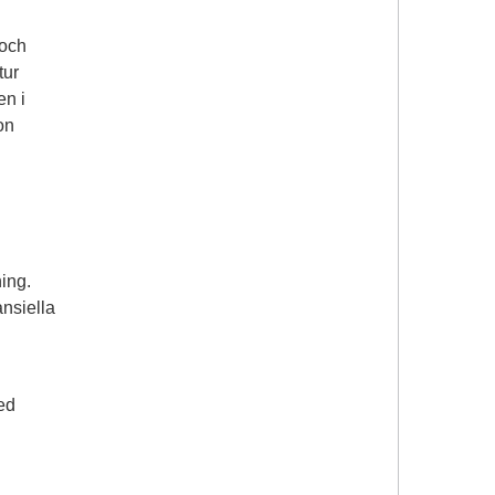
 och
tur
en i
on
ing.
nsiella
med