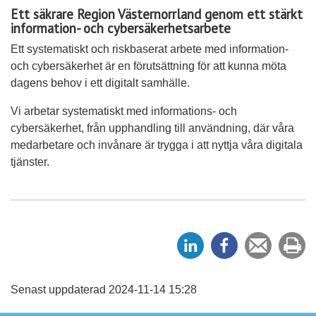
Ett säkrare Region Västernorrland genom ett stärkt
information- och cybersäkerhetsarbete
Ett systematiskt och riskbaserat arbete med information-
och cybersäkerhet är en förutsättning för att kunna möta
dagens behov i ett digitalt samhälle.
Vi arbetar systematiskt med informations- och
cybersäkerhet, från upphandling till användning, där våra
medarbetare och invånare är trygga i att nyttja våra digitala
tjänster.
D
D
Tipsa
Sk
e
e
en
ut
l
l
vän
a
a
Senast uppdaterad 2024-11-14 15:28