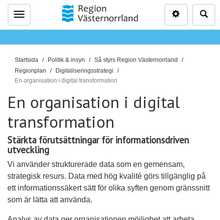
Inställninga
Sö
Meny
D
Startsida
Politik & insyn
Så styrs Region Västernorrland
u
Regionplan
Digitaliseringsstrategi
ä
En organisation i digital transformation
r
En organisation i digital
h
transformation
ä
r
Stärkta förutsättningar för informationsdriven
:
utveckling
Vi använder strukturerade data som en gemensam,
strategisk resurs. Data med hög kvalité görs tillgänglig på
ett informationssäkert sätt för olika syften genom gränssnitt
som är lätta att använda.
Analys av data ger organisationen möjlighet att arbeta