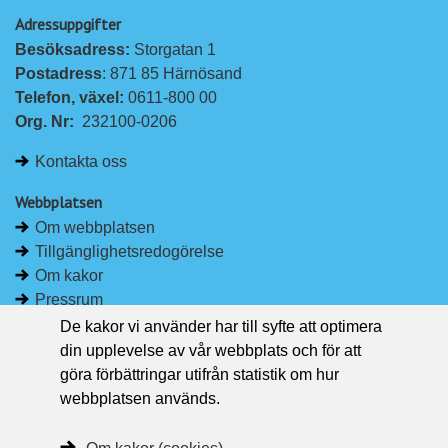
p
p
Adressuppgifter
å
å
Besöksadress: 
Storgatan 1
L
F
Postadress
: 871 85 Härnösand
i
a
Telefon, växel: 
0611-800 00
n
c
Org. Nr:
232100-0206
k
e
e
b
Kontakta oss
d
o
I
o
Webbplatsen
n
k
Om webbplatsen
Tillgänglighetsredogörelse
Om kakor
Pressrum
De kakor vi använder har till syfte att optimera
Håll dig uppdaterad
din upplevelse av vår webbplats och för att
Följ Region Västernorrland på Facebook
göra förbättringar utifrån statistik om hur
Region Västernorrland i sociala medier
webbplatsen används.
Följ Region Västernorrland via RSS