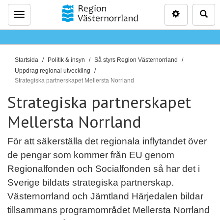
Inställninga
Sö
Meny
D
Startsida
Politik & insyn
Så styrs Region Västernorrland
u
Uppdrag regional utveckling
ä
Strategiska partnerskapet Mellersta Norrland
r
Strategiska partnerskapet
h
Mellersta Norrland
ä
r
:
För att säkerställa det regionala inflytandet över
de pengar som kommer från EU genom
Regionalfonden och Socialfonden så har det i
Sverige bildats strategiska partnerskap.
Västernorrland och Jämtland Härjedalen bildar
tillsammans programområdet Mellersta Norrland