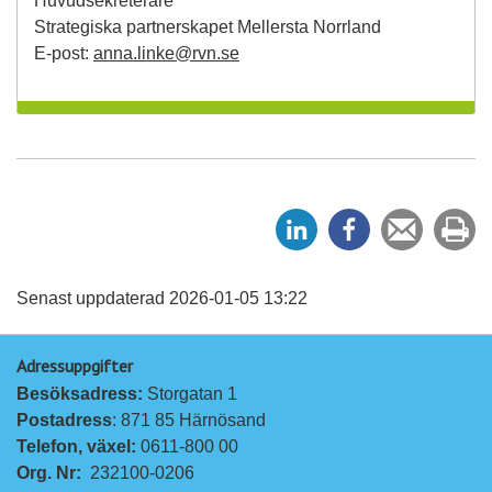
Huvudsekreterare
Strategiska partnerskapet Mellersta Norrland
E-post:
anna.linke@rvn.se
D
D
Tipsa
Sk
e
e
en
ut
l
l
vän
a
a
Senast uppdaterad 2026-01-05 13:22
p
p
Adressuppgifter
å
å
Besöksadress: 
Storgatan 1
L
F
Postadress
: 871 85 Härnösand
i
a
Telefon, växel: 
0611-800 00
n
c
Org. Nr:
232100-0206
k
e