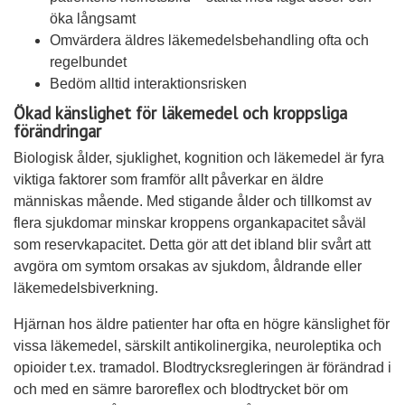
öka långsamt
Omvärdera äldres läkemedelsbehandling ofta och
regelbundet
Bedöm alltid interaktionsrisken
Ökad känslighet för läkemedel och kroppsliga
förändringar
Biologisk ålder, sjuklighet, kognition och läkemedel är fyra
viktiga faktorer som framför allt påverkar en äldre
människas mående. Med stigande ålder och tillkomst av
flera sjukdomar minskar kroppens organkapacitet såväl
som reservkapacitet. Detta gör att det ibland blir svårt att
avgöra om symtom orsakas av sjukdom, åldrande eller
läkemedelsbiverkning.
Hjärnan hos äldre patienter har ofta en högre känslighet för
vissa läkemedel, särskilt antikolinergika, neuroleptika och
opioider t.ex. tramadol. Blodtrycksregleringen är förändrad i
och med en sämre baroreflex och blodtrycket bör om