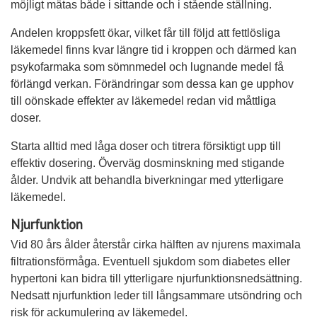
möjligt mätas både i sittande och i stående ställning.
Andelen kroppsfett ökar, vilket får till följd att fettlösliga
läkemedel finns kvar längre tid i kroppen och därmed kan
psykofarmaka som sömnmedel och lugnande medel få
förlängd verkan. Förändringar som dessa kan ge upphov
till oönskade effekter av läkemedel redan vid måttliga
doser.
Starta alltid med låga doser och titrera försiktigt upp till
effektiv dosering. Överväg dosminskning med stigande
ålder. Undvik att behandla biverkningar med ytterligare
läkemedel.
Njurfunktion
Vid 80 års ålder återstår cirka hälften av njurens maximala
filtrationsförmåga. Eventuell sjukdom som diabetes eller
hypertoni kan bidra till ytterligare njurfunktionsnedsättning.
Nedsatt njurfunktion leder till långsammare utsöndring och
risk för ackumulering av läkemedel.