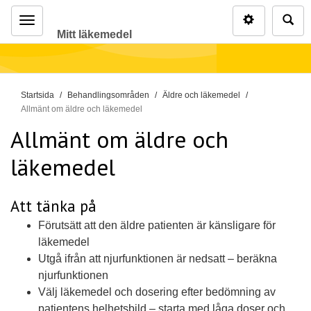
Inställninga
Sö
Mitt läkemedel
Meny
D
Startsida
Behandlingsområden
Äldre och läkemedel
u
Allmänt om äldre och läkemedel
ä
Allmänt om äldre och
r
läkemedel
h
ä
r
Att tänka på
:
Förutsätt att den äldre patienten är känsligare för
läkemedel
Utgå ifrån att njurfunktionen är nedsatt – beräkna
njurfunktionen
Välj läkemedel och dosering efter bedömning av
patientens helhetsbild – starta med låga doser och