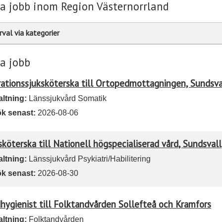
a jobb inom Region Västernorrland
rval via kategorier
a jobb
ationssjuksköterska till Ortopedmottagningen, Sundsva
altning:
Länssjukvård Somatik
k senast:
2026-08-06
sköterska till Nationell högspecialiserad vård, Sundsvall
altning:
Länssjukvård Psykiatri/Habilitering
k senast:
2026-08-30
hygienist till Folktandvården Sollefteå och Kramfors
altning:
Folktandvården