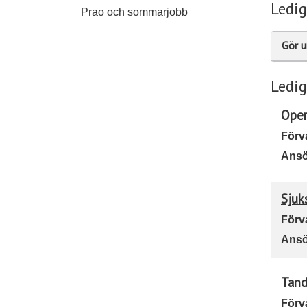
Ledig
Prao och sommarjobb
Gör u
Ledig
Oper
Förv
Ansö
Sjuk
Förv
Ansö
Tand
Förv