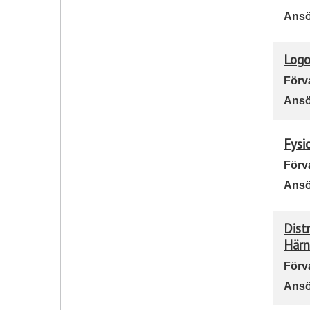
Ansö
Logo
Förv
Ansö
Fysi
Förv
Ansö
Dist
Härn
Förv
Ansö