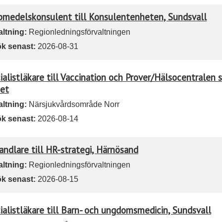
pmedelskonsulent till Konsulentenheten, Sundsvall
altning:
Regionledningsförvaltningen
k senast:
2026-08-31
ialistläkare till Vaccination och Prover/Hälsocentralen 
et
altning:
Närsjukvårdsområde Norr
k senast:
2026-08-14
andlare till HR-strategi, Härnösand
altning:
Regionledningsförvaltningen
k senast:
2026-08-15
ialistläkare till Barn- och ungdomsmedicin, Sundsvall