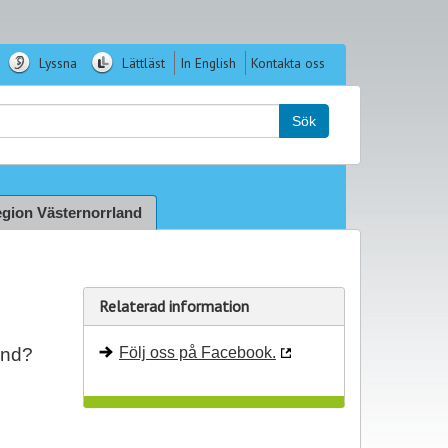
Lyssna
Lättläst
In English
Kontakta oss
k:
Sök
gion Västernorrland
Relaterad information
and?
Följ oss på Facebook.