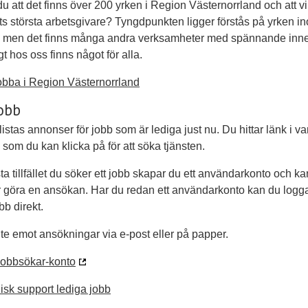
du att det finns över 200 yrken i Region Västernorrland och att vi
ts största arbetsgivare? Tyngdpunkten ligger förstås på yrken i
, men det finns många andra verksamheter med spännande inne
gt hos oss finns något för alla.
jobba i Region Västernorrland
obb
istas annonser för jobb som är lediga just nu. Du hittar länk i va
som du kan klicka på för att söka tjänsten.
sta tillfället du söker ett jobb skapar du ett användarkonto och ka
r göra en ansökan. Har du redan ett användarkonto kan du logg
bb direkt.
inte emot ansökningar via e-post eller på papper.
 jobbsökar-konto
isk support lediga jobb