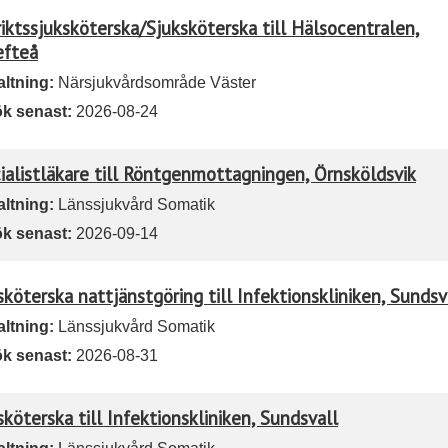
riktssjuksköterska/Sjuksköterska till Hälsocentralen,
efteå
altning:
Närsjukvårdsområde Väster
k senast:
2026-08-24
ialistläkare till Röntgenmottagningen, Örnsköldsvik
altning:
Länssjukvård Somatik
k senast:
2026-09-14
sköterska nattjänstgöring till Infektionskliniken, Sundsv
altning:
Länssjukvård Somatik
k senast:
2026-08-31
sköterska till Infektionskliniken, Sundsvall