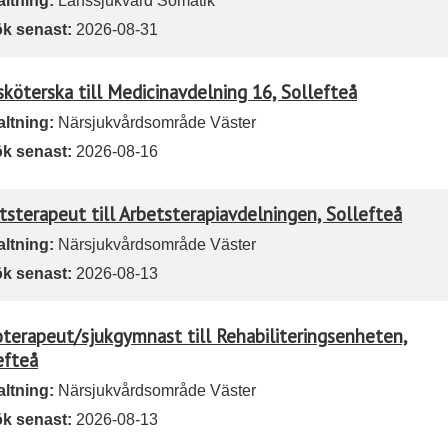
altning:
Länssjukvård Somatik
k senast:
2026-08-31
sköterska till Medicinavdelning 16, Sollefteå
altning:
Närsjukvårdsområde Väster
k senast:
2026-08-16
tsterapeut till Arbetsterapiavdelningen, Sollefteå
altning:
Närsjukvårdsområde Väster
k senast:
2026-08-13
oterapeut/sjukgymnast till Rehabiliteringsenheten,
efteå
altning:
Närsjukvårdsområde Väster
k senast:
2026-08-13