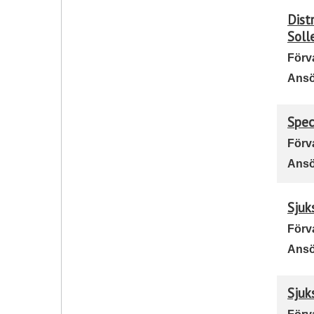
Dist
Soll
Förv
Ansö
Spec
Förv
Ansö
Sjuk
Förv
Ansö
Sjuk