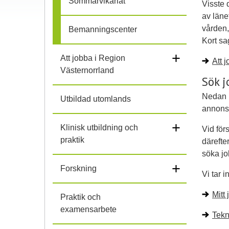
Sommarvikariat
Visste 
l
av läne
vården
Bemanningscenter
i
Kort sa
+
Att jobba i Region
h
Att 
Västernorrland
Sök j
o
Nedan l
Utbildad utomlands
p
annons 
+
Klinisk utbildning och
Vid för
praktik
därefte
söka jo
+
Forskning
Vi tar 
Mitt
Praktik och
examensarbete
Tekn