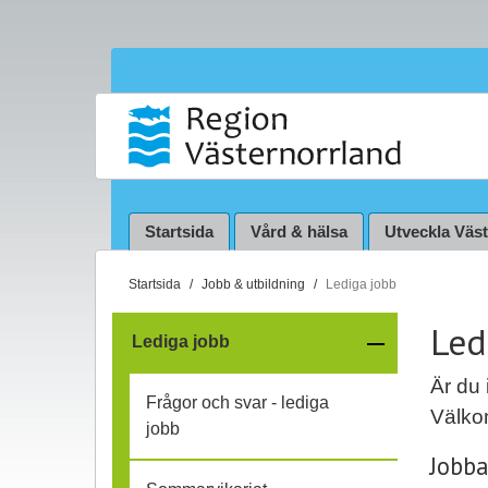
Startsida
Vård & hälsa
Utveckla Väs
D
Startsida
Jobb & utbildning
Lediga jobb
u
Led
ä
–
Lediga jobb
r
f
h
Är du 
Frågor och svar - lediga
ä
Välko
ä
jobb
r
Jobba
:
l