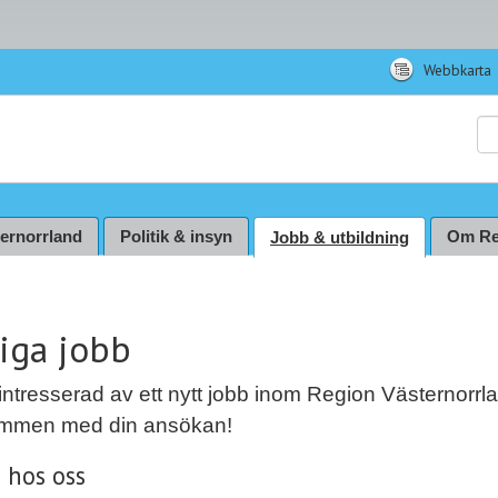
Webbkarta
Sö
ternorrland
Politik & insyn
Om Re
Jobb & utbildning
iga jobb
intresserad av ett nytt jobb inom Region Västernorrl
mmen med din ansökan!
 hos oss