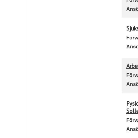
Förv
Ansö
Sjuk
Förv
Ansö
Arbe
Förv
Ansö
Fysi
Soll
Förv
Ansö