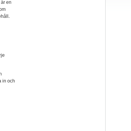
 är en
nom
håll.
rje
n
a in och