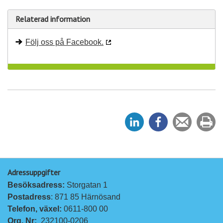
Relaterad information
Följ oss på Facebook.
D
D
Tipsa
Sk
e
e
en
ut
l
l
vän
a
a
Adressuppgifter
p
p
Besöksadress: 
Storgatan 1
å
å
Postadress
: 871 85 Härnösand
L
F
Telefon, växel: 
0611-800 00
i
a
Org. Nr:
232100-0206
n
c