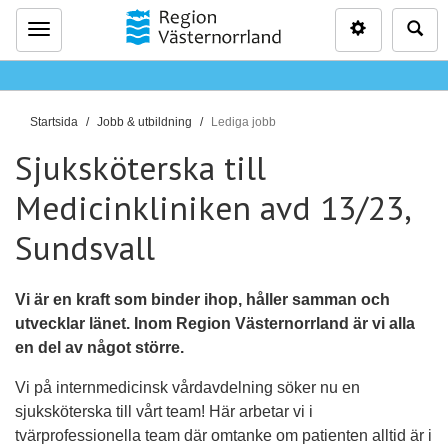
Inställninga
Sö
Meny
D
Startsida
Jobb & utbildning
Lediga jobb
u
Sjuksköterska till
ä
r
Medicinkliniken avd 13/23,
h
Sundsvall
ä
r
:
Vi är en kraft som binder ihop, håller samman och
utvecklar länet. Inom Region Västernorrland är vi alla
en del av något större.
Vi på internmedicinsk vårdavdelning söker nu en
sjuksköterska till vårt team! Här arbetar vi i
tvärprofessionella team där omtanke om patienten alltid är i