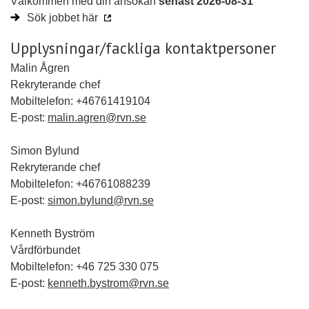
Välkommen med din ansökan
senast 2026-08-31
Sök jobbet här
Upplysningar/fackliga kontaktpersoner
Malin Ågren
Rekryterande chef
Mobiltelefon: +46761419104
E-post:
malin.agren@rvn.se
Simon Bylund
Rekryterande chef
Mobiltelefon: +46761088239
E-post:
simon.bylund@rvn.se
Kenneth Byström
Vårdförbundet
Mobiltelefon: +46 725 330 075
E-post:
kenneth.bystrom@rvn.se