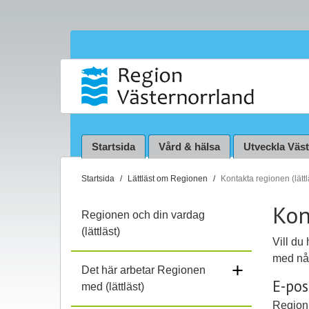
Startsida
Vård & hälsa
Utveckla Väs
D
Startsida
Lättläst om Regionen
Kontakta regionen (lättl
u
Kon
ä
Regionen och din vardag
r
(lättläst)
h
Vill du
ä
med nå
+
Det här arbetar Regionen
r
E-pos
med (lättläst)
:
Region