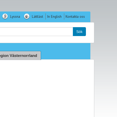
Lyssna
Lättläst
In English
Kontakta oss
k:
Sök
gion Västernorrland