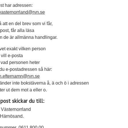
ost har adressen:
vasternorrland@rvn.se
 att en del brev som vi får,
post, får alla läsa
m de är allmänna handlingar.
et exakt vilken person
vill e-posta
 vad personen heter
 du e-postadressen så här:
n.efternamn@rvn.se
nder inte bokstäverna å, ä och ö i adressen
ter ut dem mot a eller o.
post skickar du till:
 Västernorrland
 Härnösand.
nnummer 0611 800 00