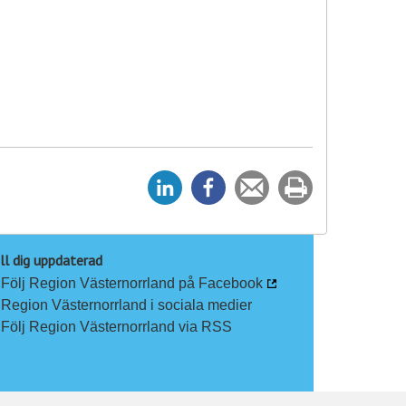
D
D
Tipsa
Skriv
e
e
en
ut
l
l
vän
a
a
ll dig uppdaterad
Följ Region Västernorrland på Facebook
p
p
Region Västernorrland i sociala medier
å
å
Följ Region Västernorrland via RSS
L
F
i
a
n
c
k
e