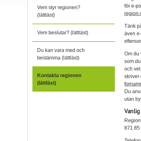
för e-p
Vem styr regionen?
region.
(lättläst)
Tänk på
Vem beslutar? (lättläst)
även e-
efterso
Du kan vara med och
Om du v
bestämma (lättläst)
som du 
och vet
Kontakta regionen
skriver
(lättläst)
fornam
Du anvä
utan by
Vanlig 
Region
871 85
Telefo