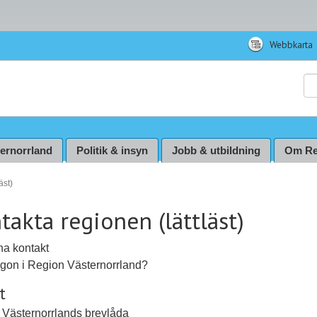
Webbkarta
Sö
ternorrland
Politik & insyn
Jobb & utbildning
Om Re
äst)
takta regionen (lättläst)
 ha kontakt
gon i Region Västernorrland?
t
 Västernorrlands brevlåda