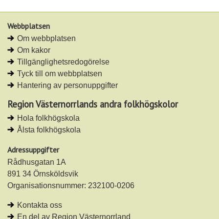
p
p
å
å
Webbplatsen
L
F
Om webbplatsen
i
a
Om kakor
n
c
Tillgänglighetsredogörelse
k
e
Tyck till om webbplatsen
e
b
Hantering av personuppgifter
d
o
I
o
Region Västernorrlands andra folkhögskolor
n
k
Hola folkhögskola
Ålsta folkhögskola
Adressuppgifter
Rådhusgatan 1A
891 34 Örnsköldsvik
Organisationsnummer: 232100-0206
Kontakta oss
En del av Region Västernorrland