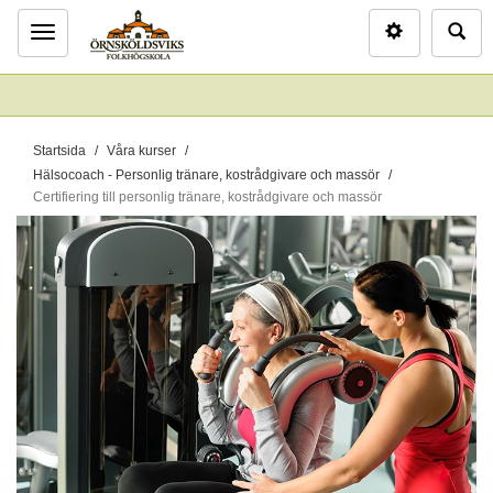
Inställninga
Sö
Meny
D
Startsida
Våra kurser
u
Hälsocoach - Personlig tränare, kostrådgivare och massör
ä
Certifiering till personlig tränare, kostrådgivare och massör
r
h
ä
r
: