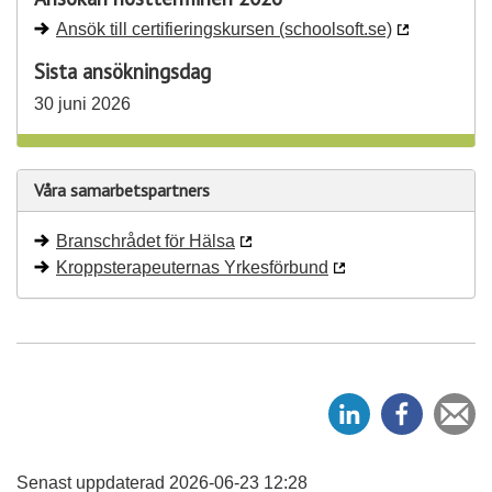
Ansök till certifieringskursen (schoolsoft.se)
Sista ansökningsdag
30 juni 2026
Våra samarbetspartners
Branschrådet för Hälsa
Kroppsterapeuternas Yrkesförbund
D
D
Ti
e
e
e
l
l
v
a
a
Senast uppdaterad 2026-06-23 12:28