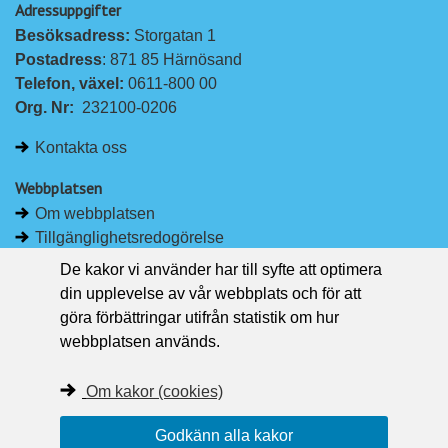
Adressuppgifter
å
å
Besöksadress: 
Storgatan 1
L
F
Postadress
: 871 85 Härnösand
i
a
Telefon, växel: 
0611-800 00
n
c
Org. Nr:
232100-0206
k
e
e
b
Kontakta oss
d
o
I
o
Webbplatsen
n
k
Om webbplatsen
Tillgänglighetsredogörelse
Om kakor
De kakor vi använder har till syfte att optimera
Pressrum
din upplevelse av vår webbplats och för att
göra förbättringar utifrån statistik om hur
Håll dig uppdaterad
webbplatsen används.
Följ Region Västernorrland på Facebook
Region Västernorrland i sociala medier
Om kakor (cookies)
Följ Region Västernorrland via RSS
Godkänn alla kakor