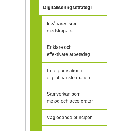
f
l
–
Digitaliseringsstrategi
ä
l
f
Invånaren som
l
i
ä
medskapare
l
h
l
Enklare och
i
o
effektivare arbetsdag
l
h
p
i
En organisation i
o
digital transformation
h
p
o
Samverkan som
metod och accelerator
p
Vägledande principer