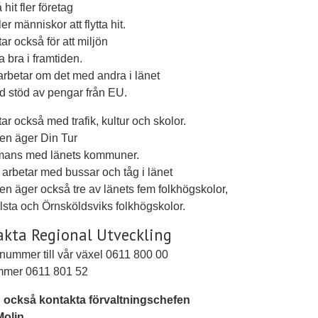
å hit fler företag
ler människor att flytta hit.
ar också för att miljön
a bra i framtiden.
rbetar om det med andra i länet
 stöd av pengar från EU.
tar också med trafik, kultur och skolor.
en äger Din Tur
mmans med länets kommuner.
 arbetar med bussar och tåg i länet
n äger också tre av länets fem folkhögskolor,
lsta och Örnsköldsviks folkhögskolor.
kta Regional Utveckling
nummer till vår växel 0611 800 00
mer 0611 801 52
 också kontakta förvaltningschefen
Molin