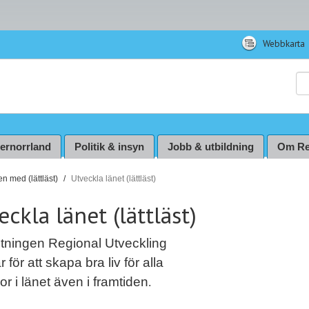
Webbkarta
Sö
ternorrland
Politik & insyn
Jobb & utbildning
Om Re
n med (lättläst)
Utveckla länet (lättläst)
eckla länet (lättläst)
ltningen Regional Utveckling
r för att skapa bra liv för alla
r i länet även i framtiden
.