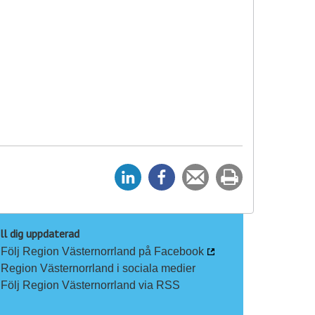
D
D
Tipsa
Skriv
e
e
en
ut
l
l
vän
a
a
ll dig uppdaterad
Följ Region Västernorrland på Facebook
p
p
Region Västernorrland i sociala medier
å
å
Följ Region Västernorrland via RSS
L
F
i
a