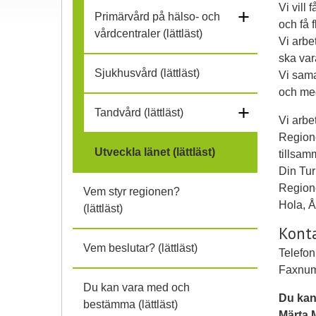
Vi vill f
+
ä
Primärvård på hälso- och
och få f
vårdcentraler (lättläst)
Vi arbet
l
ska var
Sjukhusvård (lättläst)
Vi sama
l
och med
i
+
Tandvård (lättläst)
Vi arbe
h
Region
Utveckla länet (lättläst)
tillsa
o
Din Tur
Regione
Vem styr regionen?
p
Hola, Å
(lättläst)
Konta
Vem beslutar? (lättläst)
Telefon
Faxnum
Du kan vara med och
Du kan
bestämma (lättläst)
Märta 