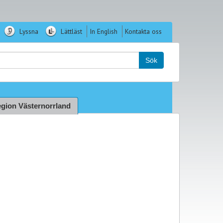
Lyssna
Lättläst
In English
Kontakta oss
k:
Sök
gion Västernorrland