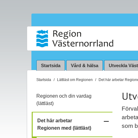
Startsida
Vård & hälsa
Utveckla Väs
D
Startsida
Lättläst om Regionen
Det här arbetar Regione
u
Utv
ä
Regionen och din vardag
r
(lättläst)
h
Förva
ä
arbeta
–
Det här arbetar
r
som bo
Regionen med (lättläst)
:
f