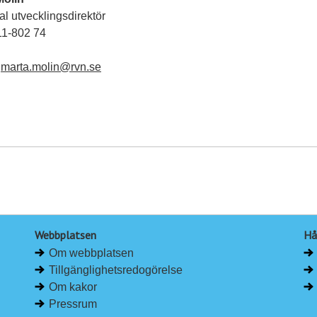
l utvecklingsdirektör
11-802 74
:
marta.molin@rvn.se
Webbplatsen
Hå
Om webbplatsen
Tillgänglighetsredogörelse
Om kakor
Pressrum