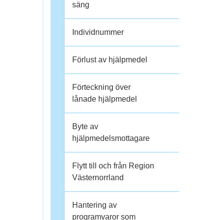
h
säng
o
Individnummer
p
Förlust av hjälpmedel
Förteckning över
lånade hjälpmedel
Byte av
hjälpmedelsmottagare
Flytt till och från Region
Västernorrland
Hantering av
programvaror som