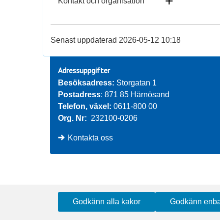
+
Kontakt och organisation
Senast uppdaterad 2026-05-12 10:18
Adressuppgifter
Besöksadress: 
Storgatan 1
Postadress
: 871 85 Härnösand
Telefon, växel: 
0611-800 00
Org. Nr:
232100-0206
Kontakta oss
Godkänn alla kakor
Godkänn enba