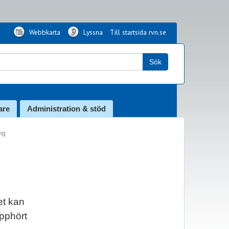
Webbkarta
Lyssna
Till startsida rvn.se
k:
Sök
are
Administration & stöd
ing
et kan
upphört