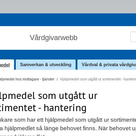
Sö
Vårdgivarwebb
Samverkan & utveckling
Vårdval & privata vårdgiv
medel
älpmedel hos mottagare - tjänster
Hjälpmedel som utgått ur sortimentet - hanter
lpmedel som utgått ur
timentet - hantering
kare som har ett hjälpmedel som utgått ur sortiment
a hjälpmedlet så länge behovet finns. När behovet 