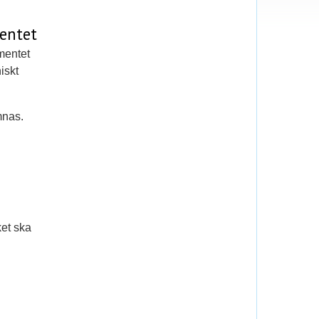
mentet
imentet
iskt
mnas.
ket ska