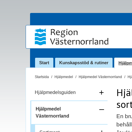
Start
Kunskapsstöd & rutiner
Hjälp
D
Startsida
Hjälpmedel
Hjälpmedel Västernorrland
Hj
u
Hjä
ä
+
Hjälpmedelsguiden
r
sor
h
–
Hjälpmedel
ä
En bru
Västernorrland
r
f
behåll
: