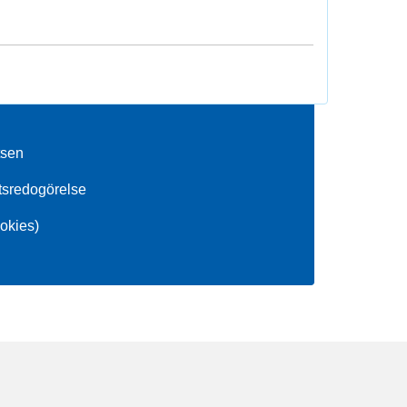
tsen
etsredogörelse
okies)