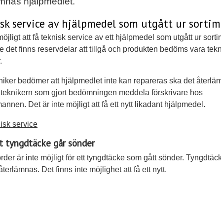
ämnas hjälpmedlet.
sk service av hjälpmedel som utgått ur sorti
möjligt att få teknisk service av ett hjälpmedel som utgått ur sort
e det finns reservdelar att tillgå och produkten bedöms vara tekn
.
iker bedömer att hjälpmedlet inte kan repareras ska det återlä
teknikern som gjort bedömningen meddela förskrivare hos
nnen. Det är inte möjligt att få ett nytt likadant hjälpmedel.
isk service
 tyngdtäcke går sönder
rder är inte möjligt för ett tyngdtäcke som gått sönder. Tyngdtäc
 återlämnas. Det finns inte möjlighet att få ett nytt.