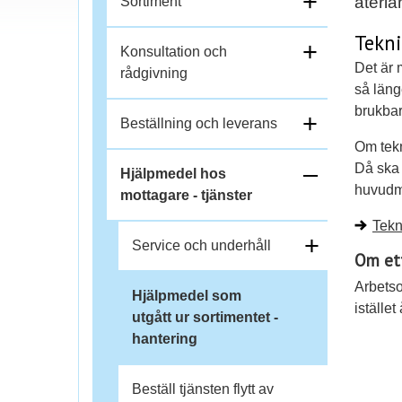
+
ä
återl
Sortiment
Tekni
l
+
Konsultation och
Det är 
rådgivning
l
så läng
brukbar
i
+
Beställning och leverans
Om tekn
h
–
Då ska 
Hjälpmedel hos
huvudma
o
mottagare - tjänster
f
Tekn
p
+
ä
Service och underhåll
Om ett
l
Arbetso
Hjälpmedel som
istället
utgått ur sortimentet -
l
hantering
i
Beställ tjänsten flytt av