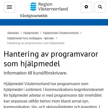
Inställninga
Sö
Meny
Vårdgivarwebb
D
Startsida
Hjälpmedel
Hjälpmedel Västernorrland
u
Hjälpmedel hos mottagare - tjänster
ä
Hantering av programvaror som hjälpmedel
r
Hantering av programvaror
h
som hjälpmedel
ä
r
:
Information till kund/förskrivare.
Hjälpmedel Västernorrland har programvaror som
hjälpmedel i sortiment. I kommunikations-kognitionsteamet
för hjälpmedel arbetar vi med programvaror där innehållet
kan anpassas utifrån behov inom bland annat syn,
kommunikation, läs- och skrivsvårigheter och kognition. I