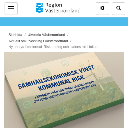
Inställninga
Sö
Meny
D
Startsida
Utveckla Västernorrland
u
Aktuellt om utveckling i Västernorrland
ä
Ny analys i kortformat: Riskdelning och statens roll i fokus
r
h
ä
r
: