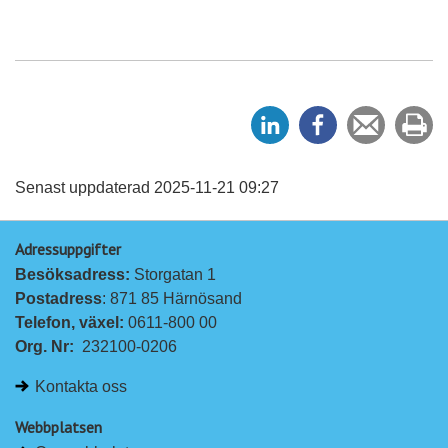
D
D
Tipsa
Sk
e
e
en
ut
l
l
vän
a
a
Senast uppdaterad 2025-11-21 09:27
p
p
Adressuppgifter
å
å
Besöksadress: 
Storgatan 1
L
F
Postadress
: 871 85 Härnösand
i
a
Telefon, växel: 
0611-800 00
n
c
Org. Nr:
232100-0206
k
e
e
b
Kontakta oss
d
o
I
o
Webbplatsen
n
k