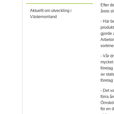
Efter d
Aktuellt om utveckling i
årets s
Västernorrland
- Här b
produkt
gjorde 
Arbetsm
sortime
- Vår dr
mycket 
företa
av stat
företag
- Det v
förra år
Örnsköl
för en 