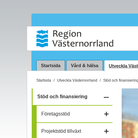
Startsida
Vård & hälsa
Utveckla Väs
D
Startsida
Utveckla Västernorrland
Stöd och finansierin
u
ä
–
Stöd och finansiering
r
f
h
+
Företagsstöd
ä
ä
r
+
:
Projektstöd tillväxt
l