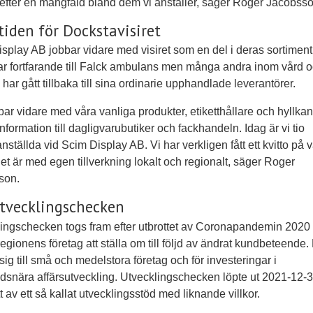
 efter en mångfald bland dem vi anställer, säger Roger Jacobsso
iden för Dockstavisiret
splay AB jobbar vidare med visiret som en del i deras sortiment
ar fortfarande till Falck ambulans men många andra inom vård 
har gått tillbaka till sina ordinarie upphandlade leverantörer.
bbar vidare med våra vanliga produkter, etiketthållare och hyllkant
information till dagligvarubutiker och fackhandeln. Idag är vi tio
anställda vid Scim Display AB. Vi har verkligen fått ett kvitto på 
 det är med egen tillverkning lokalt och regionalt, säger Roger
son.
tvecklingschecken
ingschecken togs fram efter utbrottet av Coronapandemin 2020 f
regionens företag att ställa om till följd av ändrat kundbeteende
 sig till små och medelstora företag och för investeringar i
snära affärsutveckling. Utvecklingschecken löpte ut 2021-12-3
tt av ett så kallat utvecklingsstöd med liknande villkor.