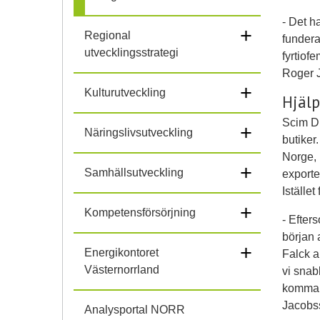
- Det ha
+
Regional
fundera
utvecklingsstrategi
fyrtiof
Roger 
+
Kulturutveckling
Hjälp
Scim Di
+
Näringslivsutveckling
butiker
Norge, 
+
Samhällsutveckling
exporte
Iställe
+
Kompetensförsörjning
- Efter
början 
+
Energikontoret
Falck a
Västernorrland
vi snab
kommand
Jacobs
Analysportal NORR