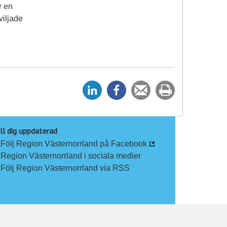
r en
viljade
D
D
Tipsa
Skriv
e
e
en
ut
l
l
vän
a
a
ll dig uppdaterad
Följ Region Västernorrland på Facebook
p
p
Region Västernorrland i sociala medier
å
å
Följ Region Västernorrland via RSS
L
F
i
a
n
c
k
e
e
b