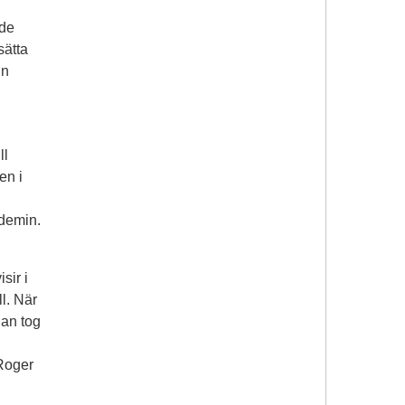
ade
sätta
:n
ll
en i
ndemin.
sir i
l. När
gan tog
Roger