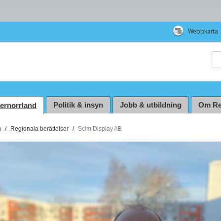
Webbkarta
Sö
Politik & insyn
Jobb & utbildning
Om Re
ternorrland
g
Regionala berättelser
Scim Display AB