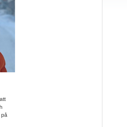
att
ch
g på