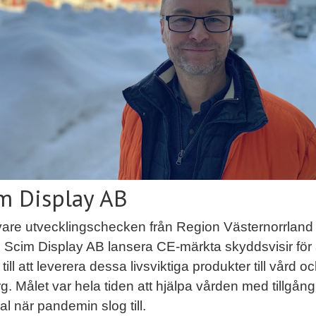
m Display AB
vare utvecklingschecken från Region Västernorrland
Scim Display AB lansera CE-märkta skyddsvisir för 
 till att leverera dessa livsviktiga produkter till vård o
. Målet var hela tiden att hjälpa vården med tillgån
al när pandemin slog till.