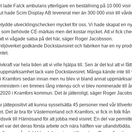
et lade Falck ambulans ytterligare en beställning på 10 000 visir
lut hade Scim Display AB levererat mer än 300 000 visir till vård
etydde utvecklingschecken mycket för oss. Vi hade skapat en n
 som behövde CE-märkas men det kostar mycket. Att vi fick ch
att vi vågade satsa på det här, säger Roger Jacobsson.
iljöverket godkände Dockstavisiret och fabriken har en ny produ
ntet.
ivkraft var hela tiden att vi ville hjälpa till. Sen är det kul att vi fåt
uppmärksamhet tack vare Dockstavisiret. Många kände inte till 
g i Kramfors sedan innan men nu blev vi bland annat uppmärk
sministern i en timmes lång intervju och vi blev nominerade till å
 2020 i Kramfors kommun. Det är jätteroligt, säger Roger Jacob
ar jättepositivt att kunna sysselsätta 45 personer med vår tillverk
et. Det är bra för Västernorrland och Kramfors, vi fick in folk från
dsvik till Härnösand för att jobba med visiret. En del var permitt
del var det deras första arbete och nära hälften var utlandsfödda.