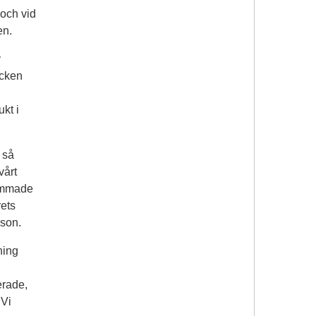
 och vid
en.
y
ecken
kt i
t så
vårt
sammade
rets
sson.
ning
erade,
 Vi