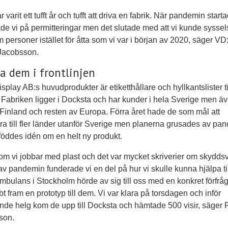
r varit ett tufft år och tufft att driva en fabrik. När pandemin start
de vi på permitteringar men det slutade med att vi kunde syssel
em personer istället för åtta som vi var i början av 2020, säger VD
Jacobsson.
a dem i frontlinjen
splay AB:s huvudprodukter är etiketthållare och hyllkantslister ti
. Fabriken ligger i Docksta och har kunder i hela Sverige men äv
Finland och resten av Europa. Förra året hade de som mål att
ra till fler länder utanför Sverige men planerna grusades av pa
t föddes idén om en helt ny produkt.
som vi jobbar med plast och det var mycket skriverier om skyddsvi
av pandemin funderade vi en del på hur vi skulle kunna hjälpa til
mbulans i Stockholm hörde av sig till oss med en konkret förfrå
bt fram en prototyp till dem. Vi var klara på torsdagen och inför
e helg kom de upp till Docksta och hämtade 500 visir, säger 
son.