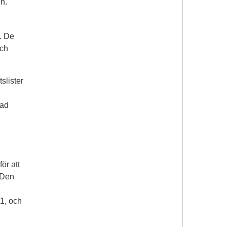
n.
. De
och
slister
vad
ör att
. Den
1, och