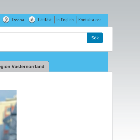
Lyssna
Lättläst
In English
Kontakta oss
k:
Sök
gion Västernorrland