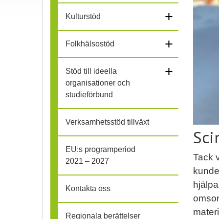
+
l
Kulturstöd
i
+
Folkhälsostöd
h
+
Stöd till ideella
o
organisationer och
studieförbund
p
Verksamhetsstöd tillväxt
Sci
EU:s programperiod
Tack 
2021 – 2027
kunde 
hjälpa
Kontakta oss
omsorg
materi
Regionala berättelser