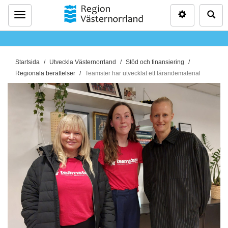
Inställninga
Sö
Meny
D
Startsida
Utveckla Västernorrland
Stöd och finansiering
u
Regionala berättelser
Teamster har utvecklat ett lärandematerial
ä
r
h
ä
r
: