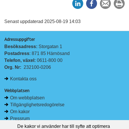
e
e
en
ut
l
l
vän
a
a
Senast uppdaterad 2025-08-19 14:03
p
p
Adressuppgifter
å
å
Besöksadress: 
Storgatan 1
L
F
Postadress
: 871 85 Härnösand
i
a
Telefon, växel: 
0611-800 00
n
c
Org. Nr:
232100-0206
k
e
e
b
Kontakta oss
d
o
I
o
Webbplatsen
n
k
Om webbplatsen
Tillgänglighetsredogörelse
Om kakor
Pressrum
De kakor vi använder har till syfte att optimera