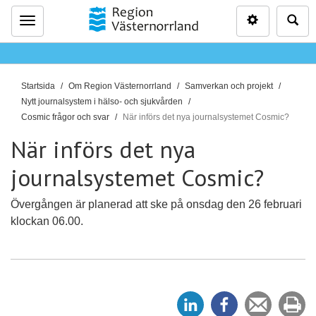
Inställninga
Sö
Meny
D
Startsida
Om Region Västernorrland
Samverkan och projekt
u
Nytt journalsystem i hälso- och sjukvården
ä
Cosmic frågor och svar
När införs det nya journalsystemet Cosmic?
r
När införs det nya
h
ä
journalsystemet Cosmic?
r
:
Övergången är planerad att ske på onsdag den 26 februari
klockan 06.00.
D
D
Tipsa
Sk
e
e
en
ut