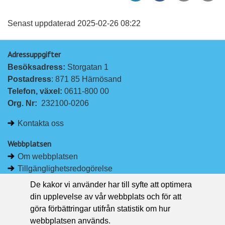
l
l
vän
a
a
Senast uppdaterad 2025-02-26 08:22
p
p
Adressuppgifter
å
å
Besöksadress: 
Storgatan 1
L
F
Postadress
: 871 85 Härnösand
i
a
Telefon, växel: 
0611-800 00
n
c
Org. Nr:
232100-0206
k
e
e
b
Kontakta oss
d
o
I
o
Webbplatsen
n
k
Om webbplatsen
Tillgänglighetsredogörelse
Om kakor
De kakor vi använder har till syfte att optimera
Pressrum
din upplevelse av vår webbplats och för att
göra förbättringar utifrån statistik om hur
Håll dig uppdaterad
webbplatsen används.