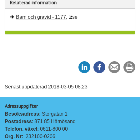
Relaterad information
Barn och gravid - 1177.
se
D
D
Tipsa
Sk
e
e
en
ut
l
l
vän
a
a
Senast uppdaterad 2018-03-05 08:23
p
p
Adressuppgifter
å
å
Besöksadress: 
Storgatan 1
L
F
Postadress
: 871 85 Härnösand
i
a
Telefon, växel: 
0611-800 00
n
c
Org. Nr:
232100-0206
k
e