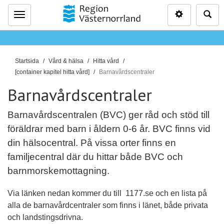
Inställninga
Sö
Meny
D
Startsida
Vård & hälsa
Hitta vård
u
[container kapitel hitta vård]
Barnavårdscentraler
ä
Barnavårdscentraler
r
h
Barnavårdscentralen (BVC) ger råd och stöd till
ä
föräldrar med barn i åldern 0-6 år. BVC finns vid
r
din hälsocentral. På vissa orter finns en
:
familjecentral där du hittar både BVC och
barnmorskemottagning.
Via länken nedan kommer du till 1177.se och en lista på
alla de barnavårdcentraler som finns i länet, både privata
och landstingsdrivna.