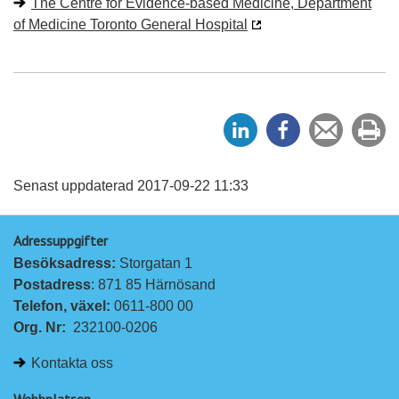
The Centre for Evidence-based Medicine, Department
of Medicine Toronto General Hospital
D
D
Tipsa
Sk
e
e
en
ut
l
l
vän
a
a
Senast uppdaterad 2017-09-22 11:33
p
p
Adressuppgifter
å
å
Besöksadress: 
Storgatan 1
L
F
Postadress
: 871 85 Härnösand
i
a
Telefon, växel: 
0611-800 00
n
c
Org. Nr:
232100-0206
k
e
e
b
Kontakta oss
d
o
I
o
Webbplatsen