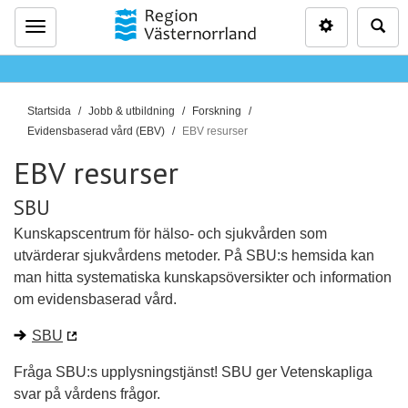
Inställninga
Sö
Meny
D
Startsida
Jobb & utbildning
Forskning
u
Evidensbaserad vård (EBV)
EBV resurser
ä
EBV resurser
r
h
SBU
ä
Kunskapscentrum för hälso- och sjukvården som
r
utvärderar sjukvårdens metoder. På SBU:s hemsida kan
:
man hitta systematiska kunskapsöversikter och information
om evidensbaserad vård.
SBU
Fråga SBU:s upplysningstjänst! SBU ger Vetenskapliga
svar på vårdens frågor.