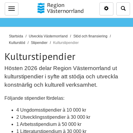
Inställninga
Sö
Meny
D
Startsida
Utveckla Västernorrland
Stöd och finansiering
u
Kulturstöd
Stipendier
Kulturstipendier
ä
Kulturstipendier
r
h
Hösten 2026 delar Region Västernorrland ut
ä
kulturstipendier i syfte att stödja och utveckla
r
konstnärlig och kulturell verksamhet.
:
Följande stipendier fördelas:
4 Ungdomsstipendier à 10 000 kr
2 Utvecklingsstipendier à 30 000 kr
1 Arbetsstipendium à 50 000 kr
1 Litteraturstipendium à 30 000 kr