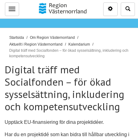
Inställninga
Sö
Meny
D
Startsida
Om Region Västernorrland
u
Aktuellt i Region Västernorrland
Kalendarium
ä
Digital träff med Socialfonden – för ökad sysselsättning, inkludering och
kompetensutveckling
r
Digital träff med
h
ä
Socialfonden – för ökad
r
:
sysselsättning, inkludering
och kompetensutveckling
Upptäck EU-finansiering för dina projektidéer.
Har du en projektidé som kan bidra till hållbar utveckling i