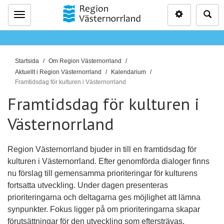
Inställninga
Sö
Meny
D
Startsida
Om Region Västernorrland
u
Aktuellt i Region Västernorrland
Kalendarium
ä
Framtidsdag för kulturen i Västernorrland
r
Framtidsdag för kulturen i
h
Västernorrland
ä
r
:
Region Västernorrland bjuder in till en framtidsdag för
kulturen i Västernorrland. Efter genomförda dialoger finns
nu förslag till gemensamma prioriteringar för kulturens
fortsatta utveckling. Under dagen presenteras
prioriteringarna och deltagarna ges möjlighet att lämna
synpunkter. Fokus ligger på om prioriteringarna skapar
förutsättningar för den utveckling som eftersträvas.