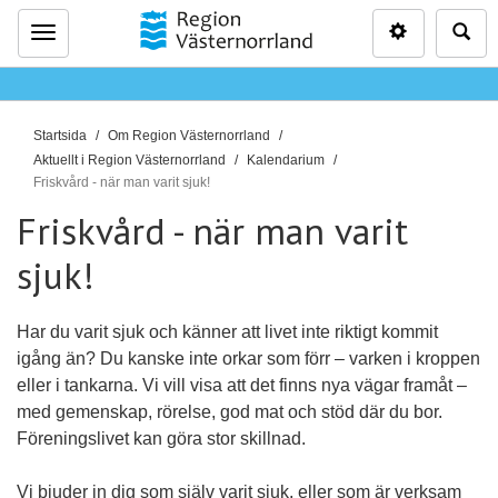
Inställninga
Sö
Meny
D
Startsida
Om Region Västernorrland
u
Aktuellt i Region Västernorrland
Kalendarium
ä
Friskvård - när man varit sjuk!
r
Friskvård - när man varit
h
sjuk!
ä
r
:
Har du varit sjuk och känner att livet inte riktigt kommit
igång än? Du kanske inte orkar som förr – varken i kroppen
eller i tankarna.
Vi vill visa att det finns nya vägar framåt –
med gemenskap, rörelse, god mat och stöd där du bor.
Föreningslivet kan göra stor skillnad.
Vi bjuder in dig som själv varit sjuk, eller som är verksam