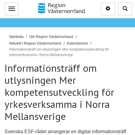
Inställninga
Sö
Meny
D
Startsida
Om Region Västernorrland
u
Aktuellt i Region Västernorrland
Kalendarium
ä
Informationsträff om utlysningen Mer kompetensutveckling för
yrkesverksamma i Norra Mellansverige
r
Informationsträff om
h
ä
utlysningen Mer
r
:
kompetensutveckling för
yrkesverksamma i Norra
Mellansverige
Svenska ESF-rådet arrangerar en digital informationsträff