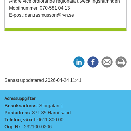
Andre vice ordförande regionala utvecklingsnämnden
Mobilnummer: 070-581 04 13
E-post:
dan.rasmusson@rvn.se
D
D
Tipsa
Sk
e
e
en
ut
l
l
vän
a
a
Senast uppdaterad 2026-04-24 11:41
p
p
Adressuppgifter
å
å
Besöksadress: 
Storgatan 1
L
F
Postadress
: 871 85 Härnösand
i
a
Telefon, växel: 
0611-800 00
n
c
Org. Nr:
232100-0206
k
e