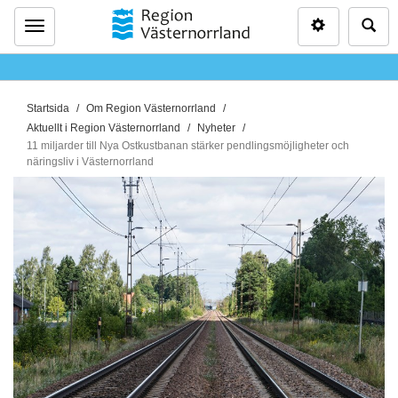
Inställninga
Sö
Meny
D
Startsida
Om Region Västernorrland
u
Aktuellt i Region Västernorrland
Nyheter
ä
11 miljarder till Nya Ostkustbanan stärker pendlingsmöjligheter och
näringsliv i Västernorrland
r
h
ä
r
: