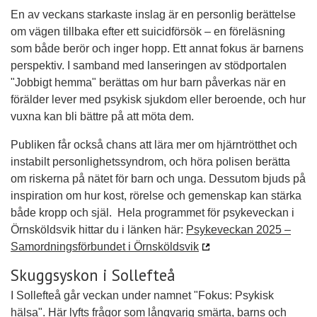
En av veckans starkaste inslag är en personlig berättelse
om vägen tillbaka efter ett suicidförsök – en föreläsning
som både berör och inger hopp. Ett annat fokus är barnens
perspektiv. I samband med lanseringen av stödportalen
"Jobbigt hemma" berättas om hur barn påverkas när en
förälder lever med psykisk sjukdom eller beroende, och hur
vuxna kan bli bättre på att möta dem.
Publiken får också chans att lära mer om hjärntrötthet och
instabilt personlighetssyndrom, och höra polisen berätta
om riskerna på nätet för barn och unga. Dessutom bjuds på
inspiration om hur kost, rörelse och gemenskap kan stärka
både kropp och själ. Hela programmet för psykeveckan i
Örnsköldsvik hittar du i länken här:
Psykeveckan 2025 –
Samordningsförbundet i Örnsköldsvik
Skuggsyskon i Sollefteå
I Sollefteå går veckan under namnet "Fokus: Psykisk
hälsa". Här lyfts frågor som långvarig smärta, barns och