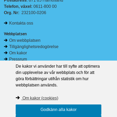
Postadress
: 871 85 Härnösand
i
a
Telefon, växel: 
0611-800 00
n
c
Org. Nr:
232100-0206
k
e
e
b
Kontakta oss
d
o
I
o
Webbplatsen
n
k
Om webbplatsen
Tillgänglighetsredogörelse
Om kakor
Pressrum
De kakor vi använder har till syfte att optimera
Håll dig uppdaterad
din upplevelse av vår webbplats och för att
Följ Region Västernorrland på Facebook
göra förbättringar utifrån statistik om hur
Region Västernorrland i sociala medier
webbplatsen används.
Följ Region Västernorrland via RSS
Om kakor (cookies)
Godkänn alla kakor