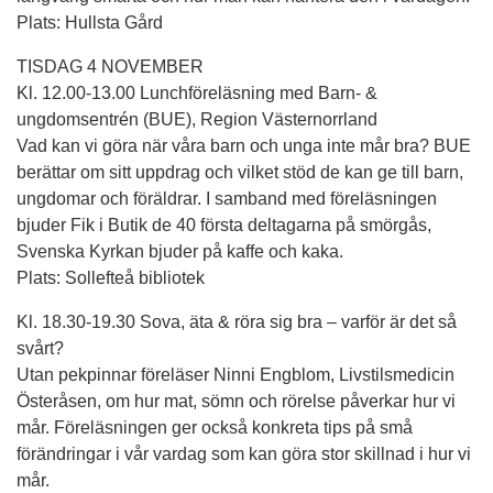
Plats: Hullsta Gård
TISDAG 4 NOVEMBER
Kl. 12.00-13.00 Lunchföreläsning med Barn- &
ungdomsentrén (BUE), Region Västernorrland
Vad kan vi göra när våra barn och unga inte mår bra? BUE
berättar om sitt uppdrag och vilket stöd de kan ge till barn,
ungdomar och föräldrar. I samband med föreläsningen
bjuder Fik i Butik de 40 första deltagarna på smörgås,
Svenska Kyrkan bjuder på kaffe och kaka.
Plats: Sollefteå bibliotek
Kl. 18.30-19.30 Sova, äta & röra sig bra – varför är det så
svårt?
Utan pekpinnar föreläser Ninni Engblom, Livstilsmedicin
Österåsen, om hur mat, sömn och rörelse påverkar hur vi
mår. Föreläsningen ger också konkreta tips på små
förändringar i vår vardag som kan göra stor skillnad i hur vi
mår.