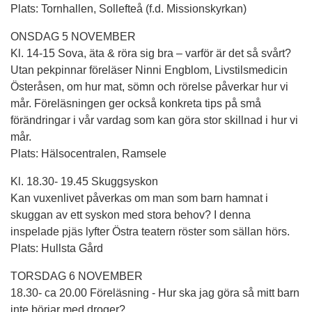
Plats: Tornhallen, Sollefteå (f.d. Missionskyrkan)
ONSDAG 5 NOVEMBER
Kl. 14-15 Sova, äta & röra sig bra – varför är det så svårt?
Utan pekpinnar föreläser Ninni Engblom, Livstilsmedicin
Österåsen, om hur mat, sömn och rörelse påverkar hur vi
mår. Föreläsningen ger också konkreta tips på små
förändringar i vår vardag som kan göra stor skillnad i hur vi
mår.
Plats: Hälsocentralen, Ramsele
Kl. 18.30- 19.45 Skuggsyskon
Kan vuxenlivet påverkas om man som barn hamnat i
skuggan av ett syskon med stora behov? I denna
inspelade pjäs lyfter Östra teatern röster som sällan hörs.
Plats: Hullsta Gård
TORSDAG 6 NOVEMBER
18.30- ca 20.00 Föreläsning - Hur ska jag göra så mitt barn
inte börjar med droger?