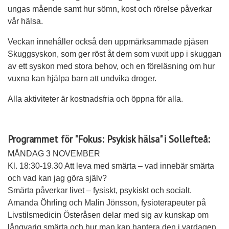
ungas mående samt hur sömn, kost och rörelse påverkar
vår hälsa.
Veckan innehåller också den uppmärksammade pjäsen
Skuggsyskon, som ger röst åt dem som vuxit upp i skuggan
av ett syskon med stora behov, och en föreläsning om hur
vuxna kan hjälpa barn att undvika droger.
Alla aktiviteter är kostnadsfria och öppna för alla.
Programmet för "Fokus: Psykisk hälsa" i Sollefteå:
MÅNDAG 3 NOVEMBER
Kl. 18:30-19.30 Att leva med smärta – vad innebär smärta
och vad kan jag göra själv?
Smärta påverkar livet – fysiskt, psykiskt och socialt.
Amanda Öhrling och Malin Jönsson, fysioterapeuter på
Livstilsmedicin Österåsen delar med sig av kunskap om
långvarig smärta och hur man kan hantera den i vardagen.