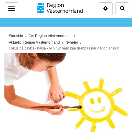
Inställninga
Sö
Meny
D
Startsida
Om Region Västernorrland
u
Aktuellt i Region Västernorrland
Nyheter
ä
Fokus på psykisk hälsa - och hur barn kan drabbas när någon är sjuk
r
h
ä
r
: