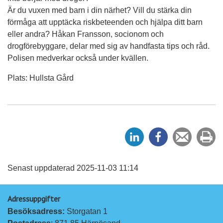
Är du vuxen med barn i din närhet? Vill du stärka din
förmåga att upptäcka riskbeteenden och hjälpa ditt barn
eller andra? Håkan Fransson, socionom och
drogförebyggare, delar med sig av handfasta tips och råd.
Polisen medverkar också under kvällen.
Plats: Hullsta Gård
D
D
Tipsa
Sk
e
e
en
ut
l
l
vän
a
a
Senast uppdaterad 2025-11-03 11:14
p
p
Adressuppgifter
å
å
Besöksadress: 
Storgatan 1
L
F