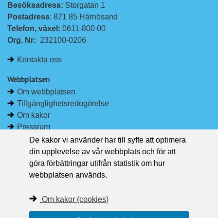
Besöksadress: 
Storgatan 1
L
F
Postadress
: 871 85 Härnösand
i
a
Telefon, växel: 
0611-800 00
n
c
Org. Nr:
232100-0206
k
e
e
b
Kontakta oss
d
o
I
o
Webbplatsen
n
k
Om webbplatsen
Tillgänglighetsredogörelse
Om kakor
Pressrum
De kakor vi använder har till syfte att optimera
Håll dig uppdaterad
din upplevelse av vår webbplats och för att
Följ Region Västernorrland på Facebook
göra förbättringar utifrån statistik om hur
Region Västernorrland i sociala medier
webbplatsen används.
Följ Region Västernorrland via RSS
Om kakor (cookies)