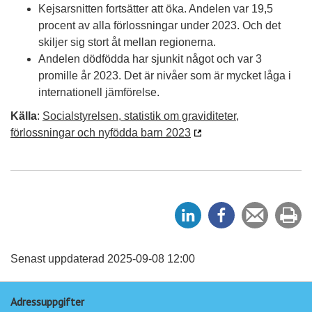
Kejsarsnitten fortsätter att öka. Andelen var 19,5
procent av alla förlossningar under 2023. Och det
skiljer sig stort åt mellan regionerna.
Andelen dödfödda har sjunkit något och var 3
promille år 2023. Det är nivåer som är mycket låga i
internationell jämförelse.
Källa
:
Socialstyrelsen, statistik om graviditeter,
förlossningar och nyfödda barn 2023
D
D
Tipsa
Sk
e
e
en
ut
l
l
vän
a
a
Senast uppdaterad 2025-09-08 12:00
p
p
Adressuppgifter
å
å