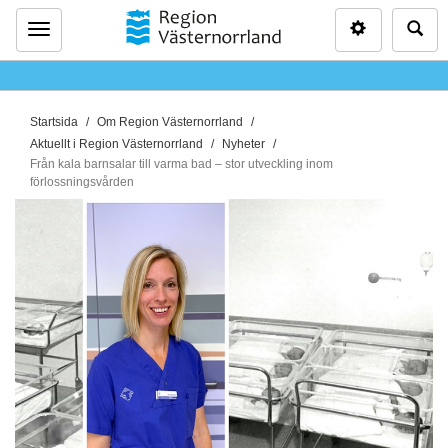
Inställninga
Sö
Meny
D
Startsida
Om Region Västernorrland
u
Aktuellt i Region Västernorrland
Nyheter
ä
Från kala barnsalar till varma bad – stor utveckling inom
förlossningsvården
r
h
ä
r
: