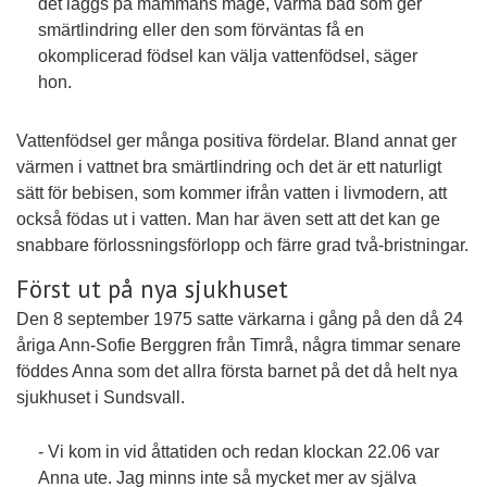
det läggs på mammans mage, varma bad som ger
smärtlindring eller den som förväntas få en
okomplicerad födsel kan välja vattenfödsel, säger
hon.
Vattenfödsel ger många positiva fördelar. Bland annat ger
värmen i vattnet bra smärtlindring och det är ett naturligt
sätt för bebisen, som kommer ifrån vatten i livmodern, att
också födas ut i vatten. Man har även sett att det kan ge
snabbare förlossningsförlopp och färre grad två-bristningar.
Först ut på nya sjukhuset
Den 8 september 1975 satte värkarna i gång på den då 24
åriga Ann-Sofie Berggren från Timrå, några timmar senare
föddes Anna som det allra första barnet på det då helt nya
sjukhuset i Sundsvall.
- Vi kom in vid åttatiden och redan klockan 22.06 var
Anna ute. Jag minns inte så mycket mer av själva