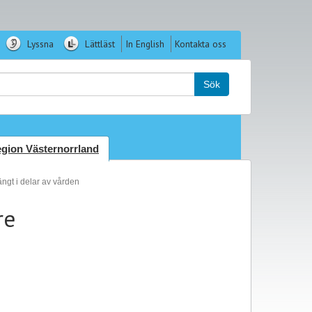
Lyssna
Lättläst
In English
Kontakta oss
k:
Sök
gion Västernorrland
ängt i delar av vården
re