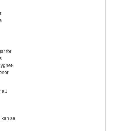
t
a
ar för
s
dygnet-
ronor
 att
l kan se