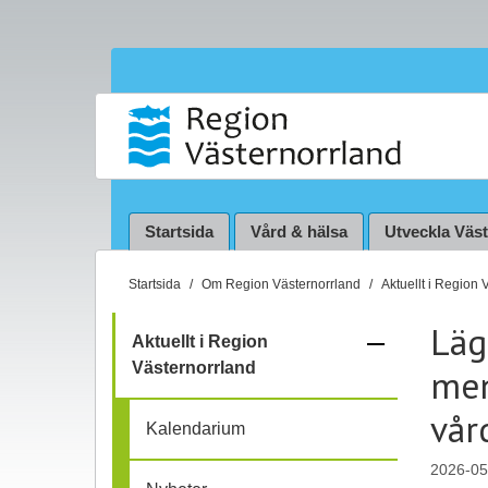
Startsida
Vård & hälsa
Utveckla Väs
D
Startsida
Om Region Västernorrland
Aktuellt i Region 
u
Läg
ä
–
Aktuellt i Region
r
Västernorrland
men
f
h
ä
vår
ä
Kalendarium
r
:
2026-05
l