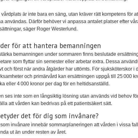
 vårdplats är inte bara en säng, utan kräver rätt kompetens för at
a användas. Därför behöver vi anpassa antalet platser efter vår
tsättningar, säger Roger Westerlund.
der för att hantera bemanningen
 stärka bemanningen under sommaren finns beslutade ersättning
tare som flyttar sin semester eller arbetar extra. Dessa använd
tivt och först när andra åtgärder har uttömts. För sjuksköterskor i 
rksamheter och primärvård kan ersättningen uppgå till 25 000 k
ka eller 4 000 kronor per dag för en heltidsanställd.
n ses inte som en långsiktig lösning utan används vid behov för
älla att vården kan bedrivas på ett patientsäkert sätt.
etyder det för dig som invånare?
 som invånare innebär sommarplaneringen att vården i vissa fal
nda ut än under resten av året.