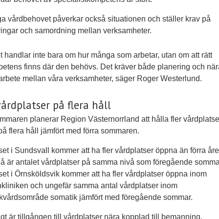
a vårdbehovet påverkar också situationen och ställer krav på
eringar och samordning mellan verksamheter.
t handlar inte bara om hur många som arbetar, utan om att rätt
etens finns där den behövs. Det kräver både planering och när
rbete mellan våra verksamheter, säger Roger Westerlund.
vårdplatser på flera håll
ommaren planerar Region Västernorrland att hålla fler vårdplatse
å flera håll jämfört med förra sommaren.
et i Sundsvall kommer att ha fler vårdplatser öppna än förra året
eå är antalet vårdplatser på samma nivå som föregående somma
et i Örnsköldsvik kommer att ha fler vårdplatser öppna inom
kliniken och ungefär samma antal vårdplatser inom
ukvårdsområde somatik jämfört med föregående sommar.
gt är tillgången till vårdplatser nära kopplad till bemanning.