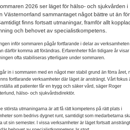
sommaren 2026 ser läget för hälso- och sjukvården i
n Västernorrland sammantaget något bättre ut än för
Samtidigt finns fortsatt utmaningar, framför allt kopplade
ning och behovet av specialistkompetens.
ngen inför sommaren pågår fortfarande i delar av verksamheten
an därför komma att förändras. Erfarenheter från tidigare år visar 
ngen ofta stabiliseras ytterligare under sommaren.
 går in i sommaren med en något mer stabil grund än förra året,
finns fortfarande verksamheter där läget är ansträngt. Vårt fokus ä
rställa att patienter får en trygg och säker vård, säger Roger
erlund, hälso- och sjukvårdsdirektör.
e största utmaningarna är att få rätt kompetens på rätt plats i
heter som bedrivs dygnet runt, samtidigt som medarbetarna sk
a ut sin semester. I vissa verksamheter är läget fortsatt ansträngt
t där behovet av specialistkompetens är stort.