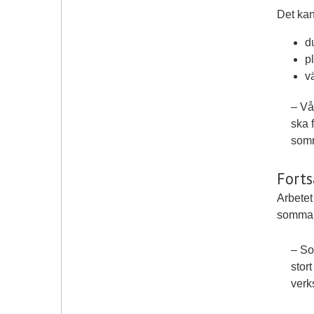
Det kan
d
pl
v
– Vå
ska f
somm
Forts
Arbetet
sommar
– So
stort
verk