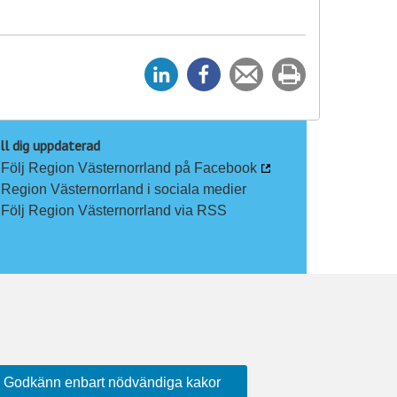
D
D
Tipsa
Skriv
e
e
en
ut
l
l
vän
a
a
ll dig uppdaterad
Följ Region Västernorrland på Facebook
p
p
Region Västernorrland i sociala medier
å
å
Följ Region Västernorrland via RSS
L
F
i
a
n
c
k
e
e
b
d
o
I
o
n
k
Godkänn enbart nödvändiga kakor