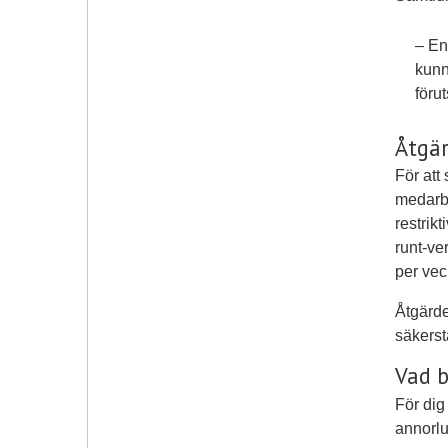
– En
kunn
föru
Åtgär
För att
medarbe
restrik
runt-ve
per vec
Åtgärde
säkerst
Vad b
För dig
annorlu