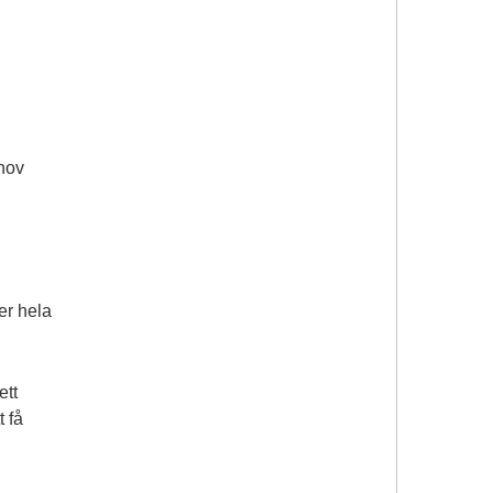
ehov
er hela
ett
t få