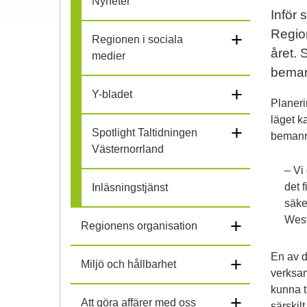
Nyheter
Inför 
l
Regio
+
Regionen i sociala
i
året. 
medier
beman
h
+
Y-bladet
Planeri
o
läget k
+
Spotlight Taltidningen
bemanni
p
Västernorrland
– Vi
det 
Inläsningstjänst
säke
West
+
Regionens organisation
En av d
+
Miljö och hållbarhet
verksam
kunna t
+
Att göra affärer med oss
särskil