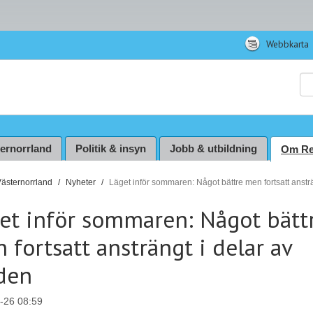
Webbkarta
Sö
ternorrland
Politik & insyn
Jobb & utbildning
Om Re
Västernorrland
Nyheter
Läget inför sommaren: Något bättre men fortsatt anstr
et inför sommaren: Något bätt
 fortsatt ansträngt i delar av
den
-26 08:59