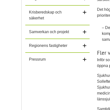
Det hög
+
Krisberedskap och
priorit
säkerhet
– De
+
Samverkan och projekt
komp
sama
+
Regionens fastigheter
Fler 
+
Pressrum
Inför s
öppna p
Sjukhus
Solleft
Sjukhus
medicin
länssj
Samtidi