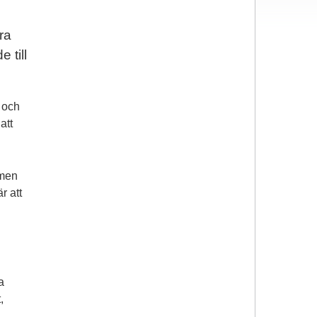
ra
 till
 och
att
 men
r att
a
,