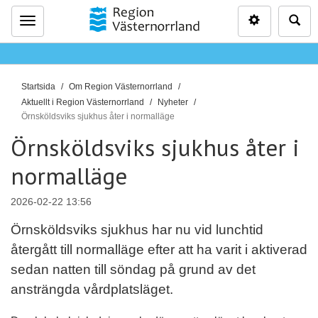
Inställninga
Sö
Meny
D
Startsida
Om Region Västernorrland
u
Aktuellt i Region Västernorrland
Nyheter
ä
Örnsköldsviks sjukhus åter i normalläge
r
Örnsköldsviks sjukhus åter i
h
normalläge
ä
r
:
2026-02-22 13:56
Örnsköldsviks sjukhus har nu vid lunchtid
återgått till normalläge efter att ha varit i aktiverad
sedan natten till söndag på grund av det
ansträngda vårdplatsläget.