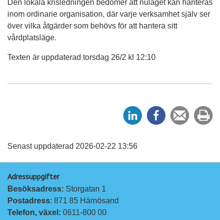
Den lokala krisledningen bedömer att nuläget kan hanteras
inom ordinarie organisation, där varje verksamhet själv ser
över vilka åtgärder som behövs för att hantera sitt
vårdplatsläge.
Texten är uppdaterad torsdag 26/2 kl 12:10
D
D
Tipsa
Sk
e
e
en
ut
l
l
vän
a
a
Senast uppdaterad 2026-02-22 13:56
p
p
Adressuppgifter
å
å
Besöksadress: 
Storgatan 1
L
F
Postadress
: 871 85 Härnösand
i
a
Telefon, växel: 
0611-800 00
n
c