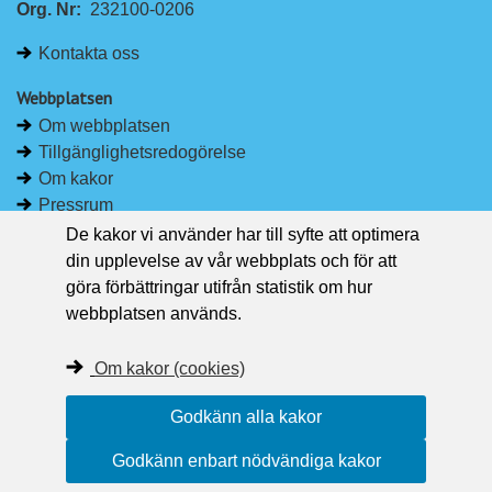
Org. Nr:
232100-0206
k
e
e
b
Kontakta oss
d
o
I
o
Webbplatsen
n
k
Om webbplatsen
Tillgänglighetsredogörelse
Om kakor
Pressrum
De kakor vi använder har till syfte att optimera
Håll dig uppdaterad
din upplevelse av vår webbplats och för att
Följ Region Västernorrland på Facebook
göra förbättringar utifrån statistik om hur
Region Västernorrland i sociala medier
webbplatsen används.
Följ Region Västernorrland via RSS
Om kakor (cookies)
Godkänn alla kakor
Godkänn enbart nödvändiga kakor