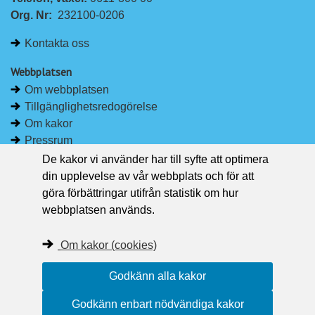
n
c
Org. Nr:
232100-0206
k
e
e
b
Kontakta oss
d
o
I
o
Webbplatsen
n
k
Om webbplatsen
Tillgänglighetsredogörelse
Om kakor
Pressrum
De kakor vi använder har till syfte att optimera
Håll dig uppdaterad
din upplevelse av vår webbplats och för att
Följ Region Västernorrland på Facebook
göra förbättringar utifrån statistik om hur
Region Västernorrland i sociala medier
webbplatsen används.
Följ Region Västernorrland via RSS
Om kakor (cookies)
Godkänn alla kakor
Godkänn enbart nödvändiga kakor