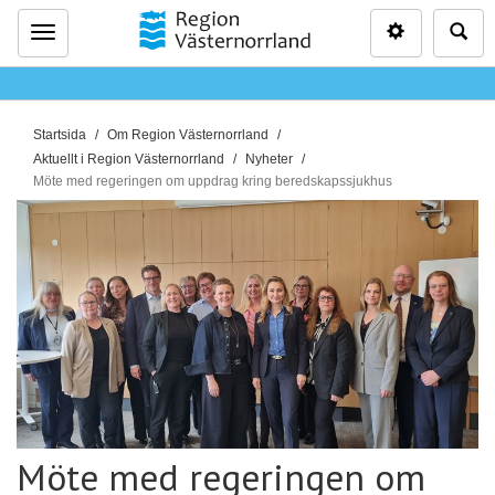
Inställninga
Sö
Meny
D
Startsida
Om Region Västernorrland
u
Aktuellt i Region Västernorrland
Nyheter
ä
Möte med regeringen om uppdrag kring beredskapssjukhus
r
h
ä
r
:
Möte med regeringen om