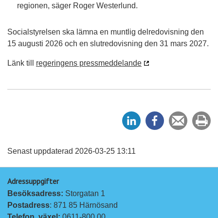
regionen, säger Roger Westerlund.
Socialstyrelsen ska lämna en muntlig delredovisning den
15 augusti 2026 och en slutredovisning den 31 mars 2027.
Länk till
regeringens pressmeddelande
D
D
Tipsa
Sk
e
e
en
ut
l
l
vän
a
a
Senast uppdaterad 2026-03-25 13:11
p
p
Adressuppgifter
å
å
Besöksadress: 
Storgatan 1
L
F
Postadress
: 871 85 Härnösand
i
a
Telefon, växel: 
0611-800 00