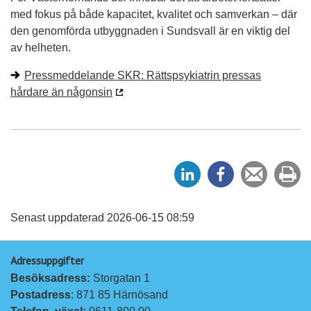
med fokus på både kapacitet, kvalitet och samverkan – där
den genomförda utbyggnaden i Sundsvall är en viktig del
av helheten.
Pressmeddelande SKR: Rättspsykiatrin pressas
hårdare än någonsin
D
D
Tipsa
Sk
e
e
en
ut
l
l
vän
a
a
Senast uppdaterad 2026-06-15 08:59
p
p
Adressuppgifter
å
å
Besöksadress: 
Storgatan 1
L
F
Postadress
: 871 85 Härnösand
i
a