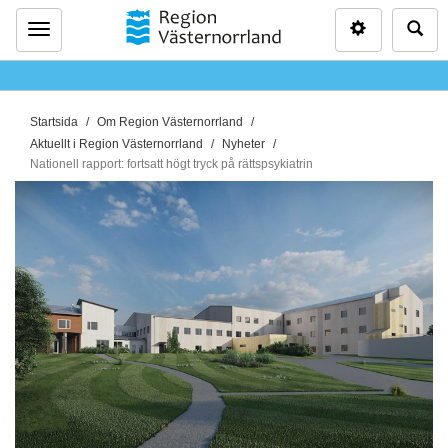
Inställninga
Sö
Meny
D
Startsida
Om Region Västernorrland
u
Aktuellt i Region Västernorrland
Nyheter
ä
Nationell rapport: fortsatt högt tryck på rättspsykiatrin
r
h
ä
r
: