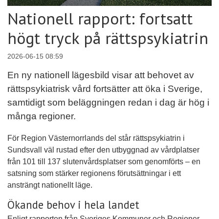
Nationell rapport: fortsatt
högt tryck på rättspsykiatrin
2026-06-15 08:59
En ny nationell lägesbild visar att behovet av
rättspsykiatrisk vård fortsätter att öka i Sverige,
samtidigt som beläggningen redan i dag är hög i
många regioner.
För Region Västernorrlands del står rättspsykiatrin i
Sundsvall väl rustad efter den utbyggnad av vårdplatser
från 101 till 137 slutenvårdsplatser som genomförts – en
satsning som stärker regionens förutsättningar i ett
ansträngt nationellt läge.
Ökande behov i hela landet
Enligt rapporten från Sveriges Kommuner och Regioner,