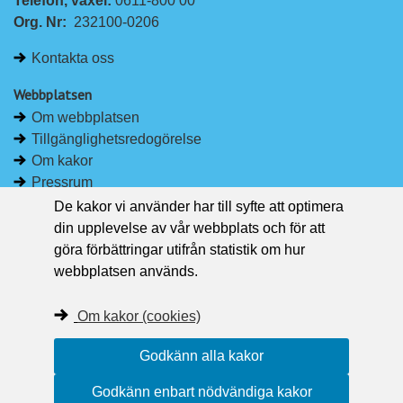
Telefon, växel: 
0611-800 00
n
c
Org. Nr:
232100-0206
k
e
e
b
Kontakta oss
d
o
I
o
Webbplatsen
n
k
Om webbplatsen
Tillgänglighetsredogörelse
Om kakor
Pressrum
De kakor vi använder har till syfte att optimera
Håll dig uppdaterad
din upplevelse av vår webbplats och för att
Följ Region Västernorrland på Facebook
göra förbättringar utifrån statistik om hur
Region Västernorrland i sociala medier
webbplatsen används.
Följ Region Västernorrland via RSS
Om kakor (cookies)
Godkänn alla kakor
Godkänn enbart nödvändiga kakor