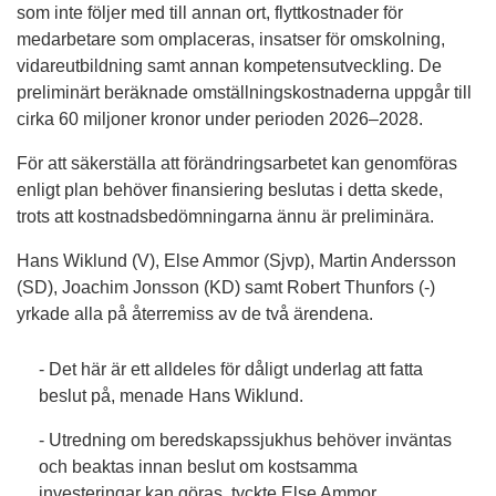
som inte följer med till annan ort, flyttkostnader för
medarbetare som omplaceras, insatser för omskolning,
vidareutbildning samt annan kompetensutveckling. De
preliminärt beräknade omställningskostnaderna uppgår till
cirka 60 miljoner kronor under perioden 2026–2028.
För att säkerställa att förändringsarbetet kan genomföras
enligt plan behöver finansiering beslutas i detta skede,
trots att kostnadsbedömningarna ännu är preliminära.
Hans Wiklund (V), Else Ammor (Sjvp), Martin Andersson
(SD), Joachim Jonsson (KD) samt Robert Thunfors (-)
yrkade alla på återremiss av de två ärendena.
- Det här är ett alldeles för dåligt underlag att fatta
beslut på, menade Hans Wiklund.
- Utredning om beredskapssjukhus behöver inväntas
och beaktas innan beslut om kostsamma
investeringar kan göras, tyckte Else Ammor.