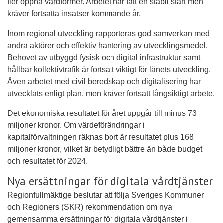
fler öppna vårdformer. Arbetet har fått en stabil start men
kräver fortsatta insatser kommande år.
Inom regional utveckling rapporteras god samverkan med
andra aktörer och effektiv hantering av utvecklingsmedel.
Behovet av utbyggd fysisk och digital infrastruktur samt
hållbar kollektivtrafik är fortsatt viktigt för länets utveckling.
Även arbetet med civil beredskap och digitalisering har
utvecklats enligt plan, men kräver fortsatt långsiktigt arbete.
Det ekonomiska resultatet för året uppgår till minus 73
miljoner kronor. Om värdeförändringar i
kapitalförvaltningen räknas bort är resultatet plus 168
miljoner kronor, vilket är betydligt bättre än både budget
och resultatet för 2024.
Nya ersättningar för digitala vårdtjänster
Regionfullmäktige beslutar att följa Sveriges Kommuner
och Regioners (SKR) rekommendation om nya
gemensamma ersättningar för digitala vårdtjänster i