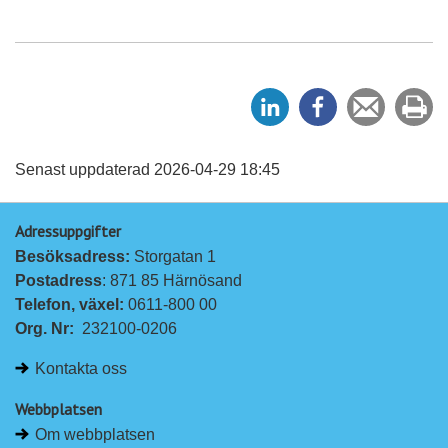
D
D
Tipsa
Sk
e
e
en
ut
l
l
vän
a
a
Senast uppdaterad 2026-04-29 18:45
p
p
Adressuppgifter
å
å
Besöksadress: 
Storgatan 1
L
F
Postadress
: 871 85 Härnösand
i
a
Telefon, växel: 
0611-800 00
n
c
Org. Nr:
232100-0206
k
e
e
b
Kontakta oss
d
o
I
o
Webbplatsen
n
k
Om webbplatsen