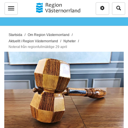
Inställninga
Sö
Meny
D
Startsida
Om Region Västernorrland
u
Aktuellt i Region Västernorrland
Nyheter
ä
Noterat från regionfullmäktige 29 april
r
h
ä
r
: