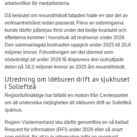
arbetsvillkor för medarbetarna.
Då beslutet om resurstillskott fattades hade en stor del av
verksamhetsåret redan passerat. Flera av satsningarna
kunde därför påbörjas först under det tredje kvartalet och
effekterna kommer i huvudsak att realiseras under 2026.
Den sammanlagda kostnaden uppgick under 2025 till 20,8
miljoner kronor. Förvaltningen ser det därmed som
nödvändigt att under 2026 få disponera den outnyttjade
delen på 16,2 miljoner kronor av 2025 års resurstillskott.
Utredning om idéburen drift av sjukhuset
i Sollefteå
Regionfullmäktige har bifallit en motion från Centerpartiet
om att undersöka möjligheten till idéburen drift av Sollefteå
sjukhus.
Region Västernorrland ska därför genomföra en så kallad
Request for information (RFI) under 2026 eller så snart
som möjligt, för att ta in information inför en eventuell