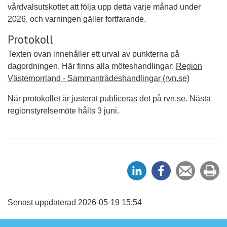
vårdvalsutskottet att följa upp detta varje månad under
2026, och varningen gäller fortfarande.
Protokoll
Texten ovan innehåller ett urval av punkterna på
dagordningen. Här finns alla möteshandlingar:
Region
Västernorrland - Sammanträdeshandlingar (rvn.se)
När protokollet är justerat publiceras det på rvn.se. Nästa
regionstyrelsemöte hålls 3 juni.
D
D
Tipsa
Sk
e
e
en
ut
l
l
vän
a
a
Senast uppdaterad 2026-05-19 15:54
p
p