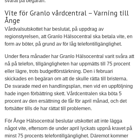
svarat på begäran.
Vite för Granlo vårdcentral – Varning till
Ånge
Vårdvalsutskottet har beslutat, på uppdrag av
regionstyrelsen, att Granlo Hälsocentral ska betala vite, en
form av böter, på grund av för låg telefontillgänglighet.
Under flera månader har Granlo Hälsocentral varit svåra att
nå på telefon, tillgängligheten har uppmätts till 75 procent
eller lägre, trots budgetförstärkning. Den i februari
skickades en begäran om att de skulle rätta till bristerna.
De svarade med en handlingsplan, men vid en uppföljning
hade ingen förbättring skett. Vårdcentralen ska böta 5
procent av den ersättning de får för april månad, och det
fortsätter tills de har rättat till problemen.
För Ånge Hälsocentral beslutar utskottet att inte lägga
något vite, eftersom de under april lyckats uppnå kravet på
minst 75 procents telefontillgänglighet. Däremot kommer