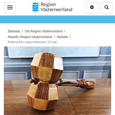
Inställninga
Sö
Meny
D
Startsida
Om Region Västernorrland
u
Aktuellt i Region Västernorrland
Nyheter
ä
Noterat från regionstyrelsen 19 maj
r
h
ä
r
: