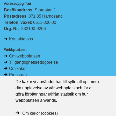
Adressuppgifter
å
å
Besöksadress: 
Storgatan 1
L
F
Postadress
: 871 85 Härnösand
i
a
Telefon, växel: 
0611-800 00
n
c
Org. Nr:
232100-0206
k
e
e
b
Kontakta oss
d
o
I
o
Webbplatsen
n
k
Om webbplatsen
Tillgänglighetsredogörelse
Om kakor
Pressrum
De kakor vi använder har till syfte att optimera
Håll dig uppdaterad
din upplevelse av vår webbplats och för att
Följ Region Västernorrland på Facebook
göra förbättringar utifrån statistik om hur
Region Västernorrland i sociala medier
webbplatsen används.
Följ Region Västernorrland via RSS
Om kakor (cookies)