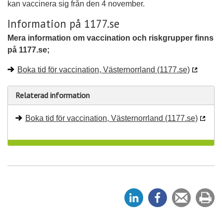
kan vaccinera sig från den 4 november.
Information på 1177.se
Mera information om vaccination och riskgrupper finns
på 1177.se;
Boka tid för vaccination, Västernorrland (1177.se)
Relaterad information
Boka tid för vaccination, Västernorrland (1177.se)
D
D
Tipsa
Sk
e
e
en
ut
l
l
vän