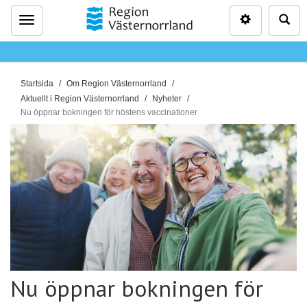
Inställninga
Sö
Meny
D
Startsida
Om Region Västernorrland
u
Aktuellt i Region Västernorrland
Nyheter
ä
Nu öppnar bokningen för höstens vaccinationer
r
h
ä
r
:
Nu öppnar bokningen för