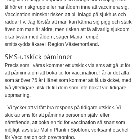
tillhör en riskgrupp eller har åldern inne att vaccinera sig.
Vaccination minskar risken att bli inlagd på sjukhus och
räddar liv. Jag förstår att man kan känna sig pigg och stark
även om man är äldre, men risken att få allvarlig sjukdom
ökar tyvärr med åldern, säger Maria Tempé,
smittskyddsläkare i Region Västernorrland.
SMS-utskick påminner
Precis som i våras kommer ett utskick via sms att gå ut för
att påminna om att boka tid för vaccination. I år är det alla
som är över 75 år i länet som kommer att få utskicket, med
två ytterligare utskick till dem som inte bokat vid tidigare
uppmaning.
- Vi tycker att vi fått bra respons på tidigare utskick. Vi
skickar sms för att påminna personen själv, eller
närstående, att boka en tid för vaccination så snart som
möjligt, avslutar Malin Plantin Sjöblom, verksamhetschef
för Vaccination och provtagning.