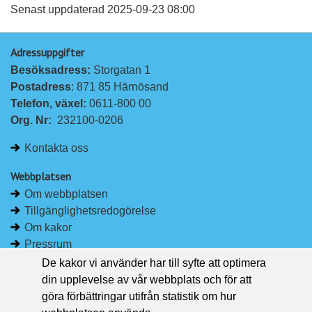
a
a
Senast uppdaterad 2025-09-23 08:00
p
p
Adressuppgifter
å
å
Besöksadress: 
Storgatan 1
L
F
Postadress
: 871 85 Härnösand
i
a
Telefon, växel: 
0611-800 00
n
c
Org. Nr:
232100-0206
k
e
e
b
Kontakta oss
d
o
I
o
Webbplatsen
n
k
Om webbplatsen
Tillgänglighetsredogörelse
Om kakor
Pressrum
De kakor vi använder har till syfte att optimera
Håll dig uppdaterad
din upplevelse av vår webbplats och för att
Följ Region Västernorrland på Facebook
göra förbättringar utifrån statistik om hur
Region Västernorrland i sociala medier