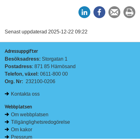
D
D
Tipsa
Sk
e
e
en
ut
l
l
vän
a
a
Senast uppdaterad 2025-12-22 09:22
p
p
Adressuppgifter
å
å
Besöksadress: 
Storgatan 1
L
F
Postadress
: 871 85 Härnösand
i
a
Telefon, växel: 
0611-800 00
n
c
Org. Nr:
232100-0206
k
e
e
b
Kontakta oss
d
o
I
o
Webbplatsen
n
k
Om webbplatsen
Tillgänglighetsredogörelse
Om kakor
Pressrum