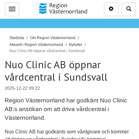
Inställninga
Sö
Meny
D
Startsida
Om Region Västernorrland
u
Aktuellt i Region Västernorrland
Nyheter
ä
Nuo Clinic AB öppnar vårdcentral i Sundsvall
r
Nuo Clinic AB öppnar
h
vårdcentral i Sundsvall
ä
r
:
2025-12-22 09:22
Region Västernorrland har godkänt Nuo Clinic
AB:s ansökan om att driva vårdcentral i
Västernorrland.
Nuo Clinic AB har godkänts som vårdgivare och kommer