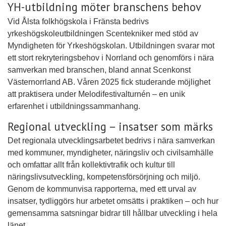
YH-utbildning möter branschens behov
Vid Ålsta folkhögskola i Fränsta bedrivs
yrkeshögskoleutbildningen Scentekniker med stöd av
Myndigheten för Yrkeshögskolan. Utbildningen svarar mot
ett stort rekryteringsbehov i Norrland och genomförs i nära
samverkan med branschen, bland annat Scenkonst
Västernorrland AB. Våren 2025 fick studerande möjlighet
att praktisera under Melodifestivalturnén – en unik
erfarenhet i utbildningssammanhang.
Regional utveckling – insatser som märks
Det regionala utvecklingsarbetet bedrivs i nära samverkan
med kommuner, myndigheter, näringsliv och civilsamhälle
och omfattar allt från kollektivtrafik och kultur till
näringslivsutveckling, kompetensförsörjning och miljö.
Genom de kommunvisa rapporterna, med ett urval av
insatser, tydliggörs hur arbetet omsätts i praktiken – och hur
gemensamma satsningar bidrar till hållbar utveckling i hela
länet.