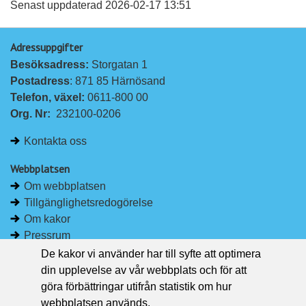
a
a
Senast uppdaterad 2026-02-17 13:51
p
p
Adressuppgifter
å
å
Besöksadress: 
Storgatan 1
L
F
Postadress
: 871 85 Härnösand
i
a
Telefon, växel: 
0611-800 00
n
c
Org. Nr:
232100-0206
k
e
e
b
Kontakta oss
d
o
I
o
Webbplatsen
n
k
Om webbplatsen
Tillgänglighetsredogörelse
Om kakor
Pressrum
De kakor vi använder har till syfte att optimera
Håll dig uppdaterad
din upplevelse av vår webbplats och för att
Följ Region Västernorrland på Facebook
göra förbättringar utifrån statistik om hur
Region Västernorrland i sociala medier
webbplatsen används.