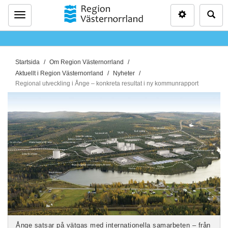
Inställninga
Sö
Meny
D
Startsida
Om Region Västernorrland
u
Aktuellt i Region Västernorrland
Nyheter
ä
Regional utveckling i Ånge – konkreta resultat i ny kommunrapport
r
h
ä
r
:
Ånge satsar på vätgas med internationella samarbeten – från