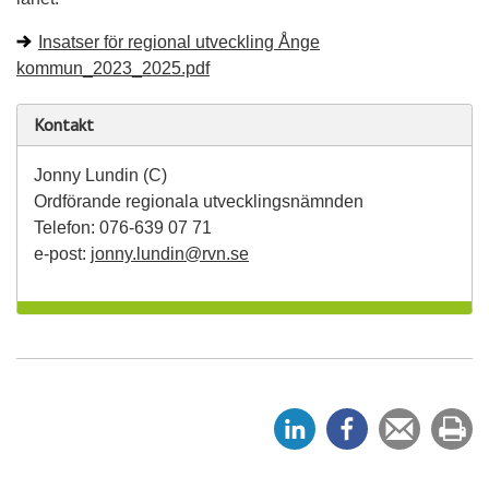
Insatser för regional utveckling Ånge
kommun_2023_2025.pdf
Kontakt
Jonny Lundin (C)
Ordförande regionala utvecklingsnämnden
Telefon: 076-639 07 71
e-post:
jonny.lundin@rvn.se
D
D
Tipsa
Sk
e
e
en
ut
l
l
vän