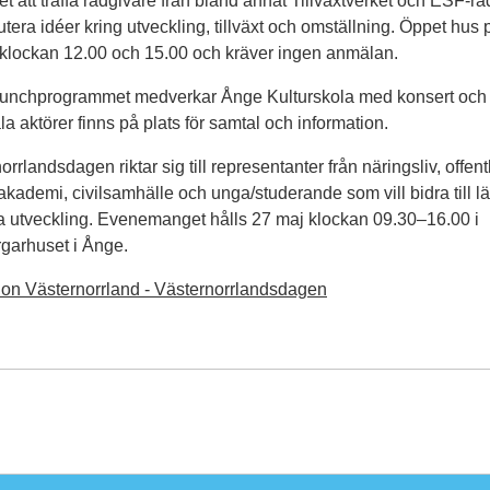
et att träffa rådgivare från bland annat Tillväxtverket och ESF-råd
kutera idéer kring utveckling, tillväxt och omställning. Öppet hus
klockan 12.00 och 15.00 och kräver ingen anmälan.
lunchprogrammet medverkar Ånge Kulturskola med konsert och 
la aktörer finns på plats för samtal och information.
rrlandsdagen riktar sig till representanter från näringsliv, offent
 akademi, civilsamhälle och unga/studerande som vill bidra till l
a utveckling. Evenemanget hålls 27 maj klockan 09.30–16.00 i
garhuset i Ånge.
on Västernorrland - Västernorrlandsdagen