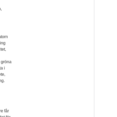
n,
torn
ing
tet,
n gröna
a i
te,
ng.
e får