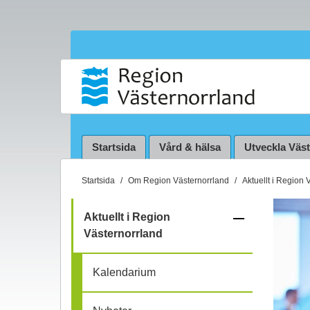
Startsida
Vård & hälsa
Utveckla Väs
D
Startsida
Om Region Västernorrland
Aktuellt i Region 
u
ä
–
Aktuellt i Region
r
Västernorrland
f
h
ä
ä
Kalendarium
r
:
l