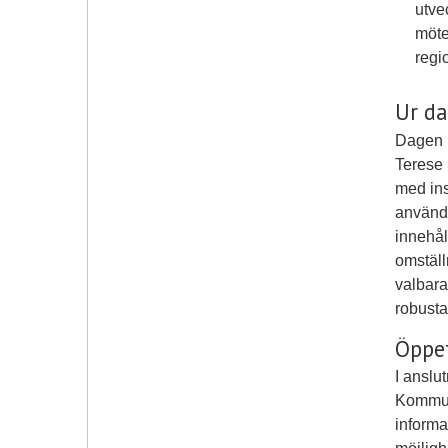
utve
möte
regi
Ur d
Dagen 
Terese 
med ins
använda
innehål
omställ
valbara
robusta
Öppet
I anslu
Kommunh
informa