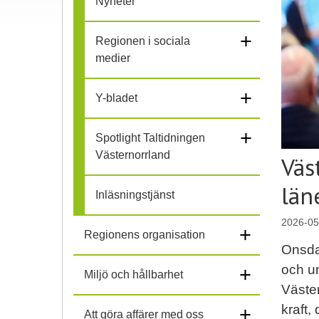
Nyheter
l
+
Regionen i sociala
i
medier
h
+
Y-bladet
o
+
Spotlight Taltidningen
p
Västernorrland
Väs
län
Inläsningstjänst
2026-05
+
Regionens organisation
Onsdag
och un
+
Miljö och hållbarhet
Väster
kraft,
+
Att göra affärer med oss