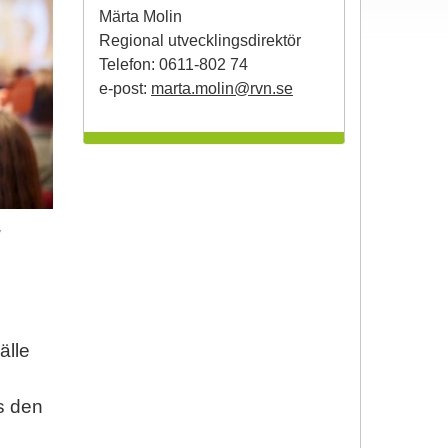
Märta Molin
Regional utvecklingsdirektör
Telefon: 0611-802 74
e-post:
marta.molin@rvn.se
r
älle
s den