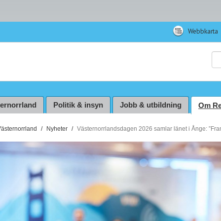
Webbkarta
Sö
ternorrland
Politik & insyn
Jobb & utbildning
Om Re
Västernorrland
Nyheter
Västernorrlandsdagen 2026 samlar länet i Ånge: ”Fram