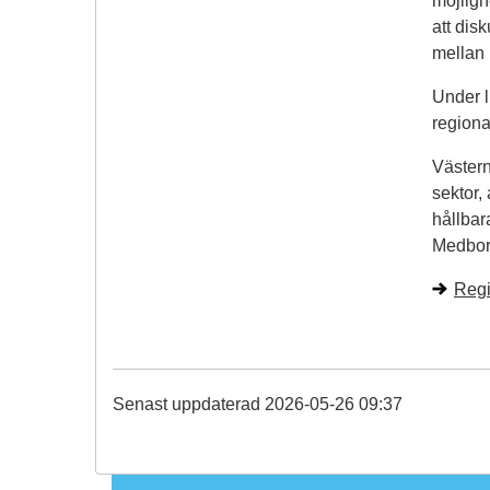
möjligh
att dis
mellan 
Under 
regiona
Västerno
sektor,
hållbar
Medbor
Regi
Senast uppdaterad 2026-05-26 09:37