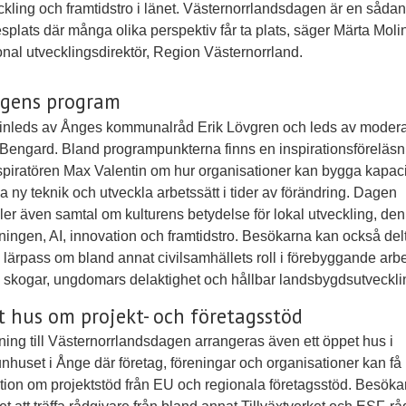
ckling och framtidstro i länet. Västernorrlandsdagen är en sådan
splats där många olika perspektiv får ta plats, säger Märta Moli
onal utvecklingsdirektör, Region Västernorrland.
agens program
inleds av Ånges kommunalråd Erik Lövgren och leds av modera
Bengard. Bland programpunkterna finns en inspirationsföreläsn
piratören Max Valentin om hur organisationer kan bygga kapaci
 ny teknik och utveckla arbetssätt i tider av förändring. Dagen
ler även samtal om kulturens betydelse för lokal utveckling, de
ningen, AI, innovation och framtidstro. Besökarna kan också delt
 lärpass om bland annat civilsamhällets roll i förebyggande arbe
 skogar, ungdomars delaktighet och hållbar landsbygdsutveckli
 hus om projekt- och företagsstöd
tning till Västernorrlandsdagen arrangeras även ett öppet hus i
uset i Ånge där företag, föreningar och organisationer kan få
tion om projektstöd från EU och regionala företagsstöd. Besökar