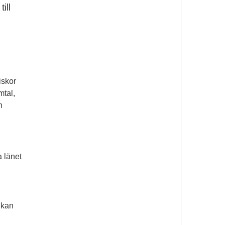
ill
iskor
mtal,
h
a länet
 kan