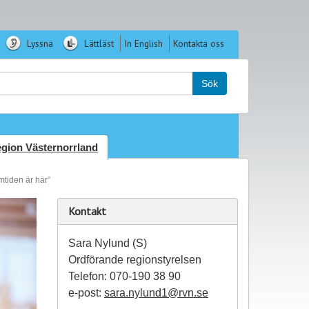
Lyssna
Lättläst
In English
Kontakta oss
k:
Sök
gion Västernorrland
tiden är här”
Kontakt
Sara Nylund (S)
Ordförande regionstyrelsen
Telefon: 070-190 38 90
e-post:
sara.nylund1@rvn.se