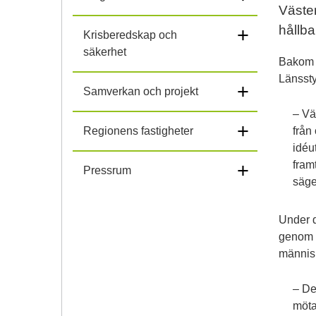
Väster
hållba
+
Krisberedskap och
säkerhet
Bakom 
Länsst
+
Samverkan och projekt
– Vä
+
Regionens fastigheter
från
idéu
fram
+
Pressrum
säge
Under d
genom f
människ
– De
möta