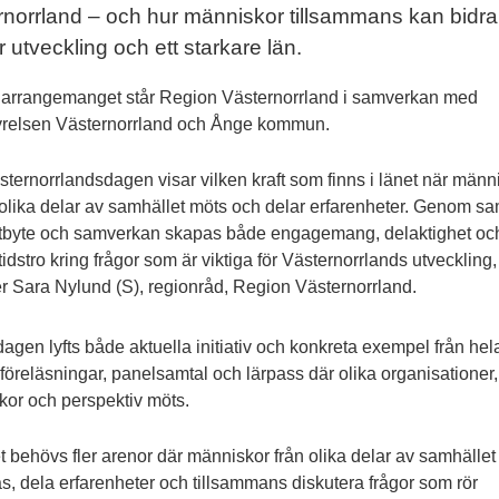
norrland – och hur människor tillsammans kan bidra t
r utveckling och ett starkare län.
arrangemanget står Region Västernorrland i samverkan med
yrelsen Västernorrland och Ånge kommun.
sternorrlandsdagen visar vilken kraft som finns i länet när männ
 olika delar av samhället möts och delar erfarenheter. Genom sa
tbyte och samverkan skapas både engagemang, delaktighet oc
tidstro kring frågor som är viktiga för Västernorrlands utveckling,
r Sara Nylund (S), regionråd, Region Västernorrland.
agen lyfts både aktuella initiativ och konkreta exempel från hel
öreläsningar, panelsamtal och lärpass där olika organisationer,
or och perspektiv möts.
t behövs fler arenor där människor från olika delar av samhället
s, dela erfarenheter och tillsammans diskutera frågor som rör