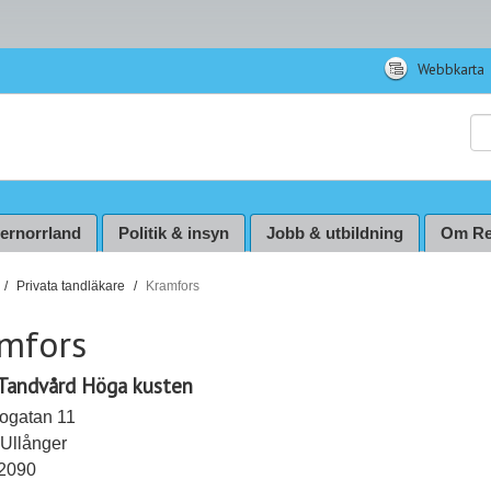
Webbkarta
Sö
ternorrland
Politik & insyn
Jobb & utbildning
Om Re
Privata tandläkare
Kramfors
mfors
Tandvård Höga kusten
ogatan 11
 Ullånger
2090