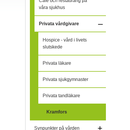
Café och restaurang på
ä
våra sjukhus
l
–
Privata vårdgivare
l
f
Hospice - vård i livets
i
ä
slutskede
h
l
Privata läkare
o
l
Privata sjukgymnaster
p
i
Privata tandläkare
h
o
Kramfors
p
+
Synpunkter på vården