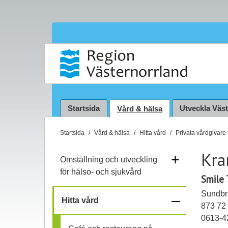
Startsida
Utveckla Väs
Vård & hälsa
D
Startsida
Vård & hälsa
Hitta vård
Privata vårdgivare
u
Kra
ä
+
Omställning och utveckling
r
för hälso- och sjukvård
Smile 
h
ä
Sundbr
–
Hitta vård
r
873 72
:
f
0613-4