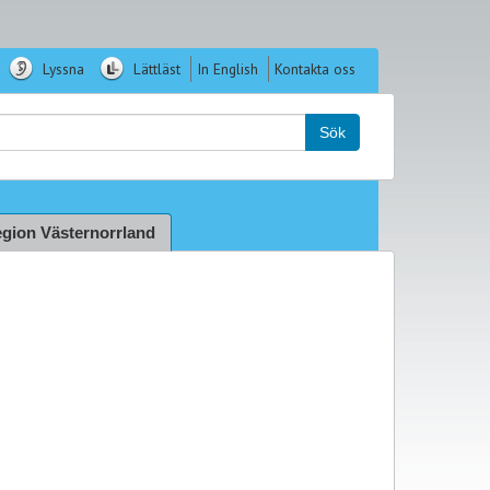
Lyssna
Lättläst
In English
Kontakta oss
k:
Sök
gion Västernorrland