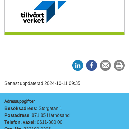
D
D
Tipsa
Sk
e
e
en
ut
l
l
vän
a
a
Senast uppdaterad 2024-10-11 09:35
p
p
Adressuppgifter
å
å
Besöksadress: 
Storgatan 1
L
F
Postadress
: 871 85 Härnösand
i
a
Telefon, växel: 
0611-800 00
n
c