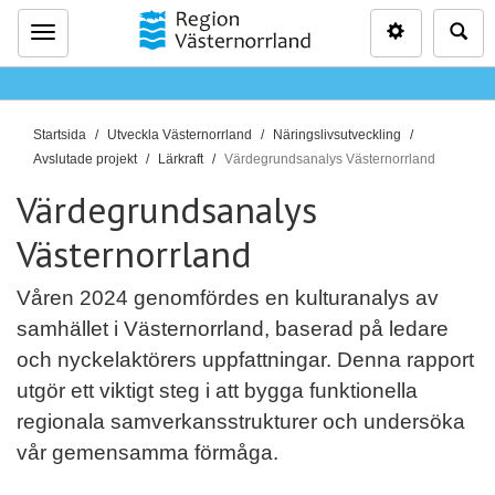
Inställninga
Sö
Meny
D
Startsida
Utveckla Västernorrland
Näringslivsutveckling
u
Avslutade projekt
Lärkraft
Värdegrundsanalys Västernorrland
ä
Värdegrundsanalys
r
h
Västernorrland
ä
r
Våren 2024 genomfördes en kulturanalys av
:
samhället i Västernorrland, baserad på ledare
och nyckelaktörers uppfattningar. Denna rapport
utgör ett viktigt steg i att bygga funktionella
regionala samverkansstrukturer och undersöka
vår gemensamma förmåga.