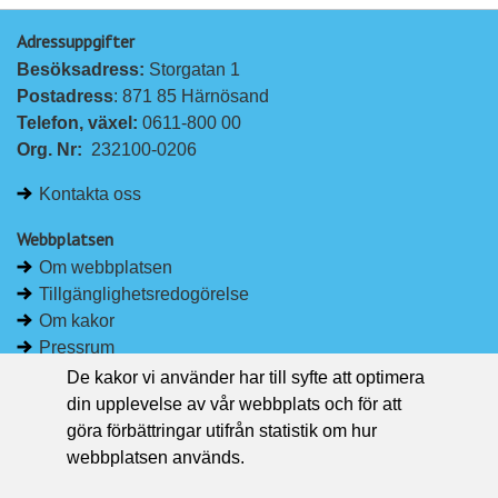
p
p
Adressuppgifter
å
å
Besöksadress: 
Storgatan 1
L
F
Postadress
: 871 85 Härnösand
i
a
Telefon, växel: 
0611-800 00
n
c
Org. Nr:
232100-0206
k
e
e
b
Kontakta oss
d
o
I
o
Webbplatsen
n
k
Om webbplatsen
Tillgänglighetsredogörelse
Om kakor
Pressrum
De kakor vi använder har till syfte att optimera
Håll dig uppdaterad
din upplevelse av vår webbplats och för att
Följ Region Västernorrland på Facebook
göra förbättringar utifrån statistik om hur
Region Västernorrland i sociala medier
webbplatsen används.
Följ Region Västernorrland via RSS