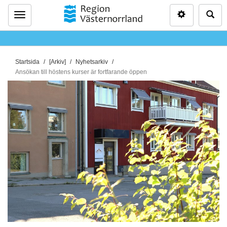
Inställninga
Sö
Meny
D
Startsida
[Arkiv]
Nyhetsarkiv
u
Ansökan till höstens kurser är fortfarande öppen
ä
r
h
ä
r
: