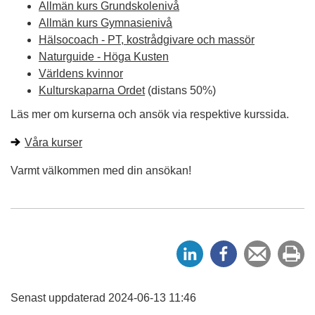
Allmän kurs Grundskolenivå
Allmän kurs Gymnasienivå
Hälsocoach - PT, kostrådgivare och massör
Naturguide - Höga Kusten
Världens kvinnor
Kulturskaparna Ordet
(distans 50%)
Läs mer om kurserna och ansök via respektive kurssida.
Våra kurser
Varmt välkommen med din ansökan!
D
D
Tipsa
Sk
e
e
en
ut
l
l
vän
a
a
Senast uppdaterad 2024-06-13 11:46