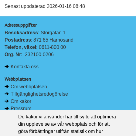
a
a
Senast uppdaterad 2026-01-16 08:48
p
p
Adressuppgifter
å
å
Besöksadress: 
Storgatan 1
L
F
Postadress
: 871 85 Härnösand
i
a
Telefon, växel: 
0611-800 00
n
c
Org. Nr:
232100-0206
k
e
e
b
Kontakta oss
d
o
I
o
Webbplatsen
n
k
Om webbplatsen
Tillgänglighetsredogörelse
Om kakor
Pressrum
De kakor vi använder har till syfte att optimera
Håll dig uppdaterad
din upplevelse av vår webbplats och för att
Följ Region Västernorrland på Facebook
göra förbättringar utifrån statistik om hur
Region Västernorrland i sociala medier