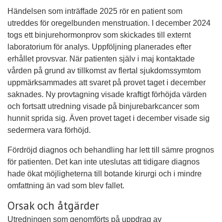
Händelsen som inträffade 2025 rör en patient som
utreddes för oregelbunden menstruation. I december 2024
togs ett binjurehormonprov som skickades till externt
laboratorium för analys. Uppföljning planerades efter
erhållet provsvar. När patienten själv i maj kontaktade
vården på grund av tillkomst av flertal sjukdomssymtom
uppmärksammades att svaret på provet taget i december
saknades. Ny provtagning visade kraftigt förhöjda värden
och fortsatt utredning visade på binjurebarkcancer som
hunnit sprida sig. Även provet taget i december visade sig
sedermera vara förhöjd.
Fördröjd diagnos och behandling har lett till sämre prognos
för patienten. Det kan inte uteslutas att tidigare diagnos
hade ökat möjligheterna till botande kirurgi och i mindre
omfattning än vad som blev fallet.
Orsak och åtgärder
Utredningen som genomförts på uppdrag av