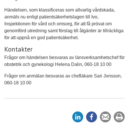
Händelsen, som klassificeras som allvarlig vårdskada,
anmäls nu enligt patientsäkerhetslagen till Ivo,
Inspektionen för vård och omsorg, för att få prövat om
genomförd utredning samt förslag till åtgärder är tillräckliga
för att uppnå en god patientsäkerhet.
Kontakter
Frågor om händelsen besvaras av länsverksamhetschef för
obstetrik och gynekologi Helena Dalin, 060-18 10 00
Frågor om anmälan besvaras av chefläkare Sari Jonsson,
060-18 10 00
D
D
Tipsa
Sk
e
e
en
ut
l
l
vän