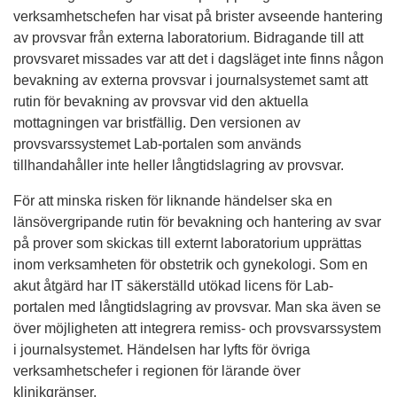
verksamhetschefen har visat på brister avseende hantering
av provsvar från externa laboratorium. Bidragande till att
provsvaret missades var att det i dagsläget inte finns någon
bevakning av externa provsvar i journalsystemet samt att
rutin för bevakning av provsvar vid den aktuella
mottagningen var bristfällig. Den versionen av
provsvarssystemet Lab-portalen som används
tillhandahåller inte heller långtidslagring av provsvar.
För att minska risken för liknande händelser ska en
länsövergripande rutin för bevakning och hantering av svar
på prover som skickas till externt laboratorium upprättas
inom verksamheten för obstetrik och gynekologi. Som en
akut åtgärd har IT säkerställd utökad licens för Lab-
portalen med långtidslagring av provsvar. Man ska även se
över möjligheten att integrera remiss- och provsvarssystem
i journalsystemet. Händelsen har lyfts för övriga
verksamhetschefer i regionen för lärande över
klinikgränser.