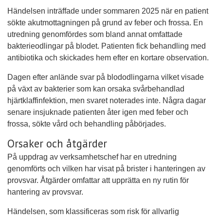
Händelsen inträffade under sommaren 2025 när en patient
sökte akutmottagningen på grund av feber och frossa. En
utredning genomfördes som bland annat omfattade
bakterieodlingar på blodet. Patienten fick behandling med
antibiotika och skickades hem efter en kortare observation.
Dagen efter anlände svar på blododlingarna vilket visade
på växt av bakterier som kan orsaka svårbehandlad
hjärtklaffinfektion, men svaret noterades inte. Några dagar
senare insjuknade patienten åter igen med feber och
frossa, sökte vård och behandling påbörjades.
Orsaker och åtgärder
På uppdrag av verksamhetschef har en utredning
genomförts och vilken har visat på brister i hanteringen av
provsvar. Åtgärder omfattar att upprätta en ny rutin för
hantering av provsvar.
Händelsen, som klassificeras som risk för allvarlig