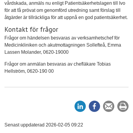
vårdskada, anmäls nu enligt Patientsäkerhetslagen till Ivo
för att få prövat om genomförd utredning samt förslag till
åtgärder är tillräckliga för att uppnå en god patientsäkerhet.
Kontakt för frågor
Frågor om händelsen besvaras av verksamhetschef för
Medicinkliniken och akutmottagningen Sollefteå, Emma
Lassen Molander, 0620-19000
Frågor om anmälan besvaras av chefläkare Tobias
Hellström, 0620-190 00
D
D
Tipsa
Sk
e
e
en
ut
l
l
vän
a
a
Senast uppdaterad 2026-02-05 09:22