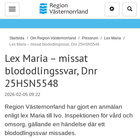
Inställninga
Sö
Meny
D
Startsida
Om Region Västernorrland
Pressrum
Lex Maria
u
Lex Maria – missat blododlingssvar, Dnr 25HSN5548
ä
Lex Maria – missat
r
blododlingssvar, Dnr
h
ä
25HSN5548
r
:
2026-02-05 09:22
Region Västernorrland har gjort en anmälan
enligt lex Maria till Ivo, Inspektionen för vård och
omsorg, gällande en händelse där ett
blododlingssvar missades.