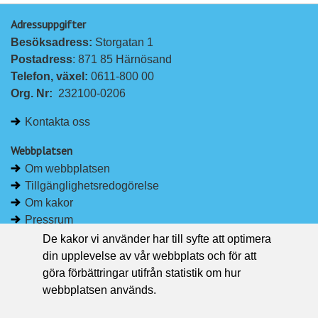
p
p
Adressuppgifter
å
å
Besöksadress: 
Storgatan 1
L
F
Postadress
: 871 85 Härnösand
i
a
Telefon, växel: 
0611-800 00
n
c
Org. Nr:
232100-0206
k
e
e
b
Kontakta oss
d
o
I
o
Webbplatsen
n
k
Om webbplatsen
Tillgänglighetsredogörelse
Om kakor
Pressrum
De kakor vi använder har till syfte att optimera
Håll dig uppdaterad
din upplevelse av vår webbplats och för att
Följ Region Västernorrland på Facebook
göra förbättringar utifrån statistik om hur
Region Västernorrland i sociala medier
webbplatsen används.
Följ Region Västernorrland via RSS