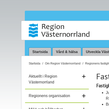
Startsida
Vård & hälsa
Utveckla Väs
D
Startsida
Om Region Västernorrland
Regionens fastigh
u
Fas
ä
+
Aktuellt i Region
r
Västernorrland
Fastig
h
ä
J
+
Regionens organisation
r
R
:
B