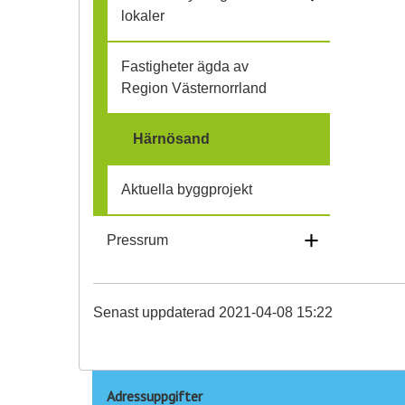
i
lokaler
h
Fastigheter ägda av
o
Region Västernorrland
p
Härnösand
Aktuella byggprojekt
+
Pressrum
Senast uppdaterad 2021-04-08 15:22
Adressuppgifter