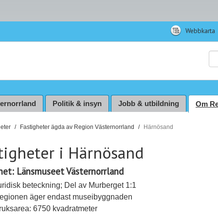
Webbkarta
Sö
ternorrland
Politik & insyn
Jobb & utbildning
Om Re
eter
Fastigheter ägda av Region Västernorrland
Härnösand
tigheter i Härnösand
het: Länsmuseet Västernorrland
uridisk beteckning; Del av Murberget 1:1
egionen äger endast museibyggnaden
ruksarea: 6750 kvadratmeter