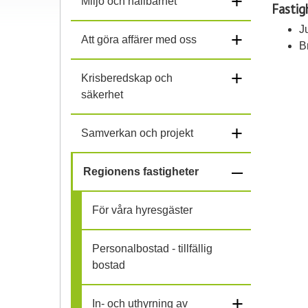
+
Miljö och hållbarhet
Fastig
J
+
Att göra affärer med oss
B
+
Krisberedskap och
säkerhet
+
Samverkan och projekt
–
Regionens fastigheter
f
För våra hyresgäster
ä
Personalbostad - tillfällig
l
bostad
l
+
In- och uthyrning av