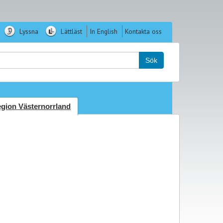
Lyssna
Lättläst
In English
Kontakta oss
k:
Sök
gion Västernorrland