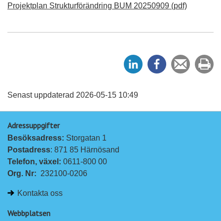
Projektplan Strukturförändring BUM 20250909 (pdf)
D
D
Tipsa
Sk
e
e
en
ut
l
l
vän
a
a
Senast uppdaterad 2026-05-15 10:49
p
p
Adressuppgifter
å
å
Besöksadress: 
Storgatan 1
L
F
Postadress
: 871 85 Härnösand
i
a
Telefon, växel: 
0611-800 00
n
c
Org. Nr:
232100-0206
k
e
e
b
Kontakta oss
d
o
I
o
Webbplatsen