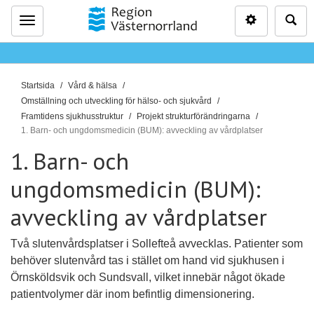
Inställninga
Sö
Meny
D
Startsida
Vård & hälsa
u
Omställning och utveckling för hälso- och sjukvård
ä
Framtidens sjukhusstruktur
Projekt strukturförändringarna
1. Barn- och ungdomsmedicin (BUM): avveckling av vårdplatser
r
h
1. Barn- och
ä
ungdomsmedicin (BUM):
r
:
avveckling av vårdplatser
Två slutenvårdsplatser i Sollefteå avvecklas. Patienter som
behöver slutenvård tas i stället om hand vid sjukhusen i
Örnsköldsvik och Sundsvall, vilket innebär något ökade
patientvolymer där inom befintlig dimensionering.