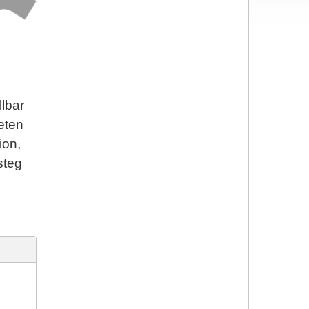
llbar
eten
ion,
steg