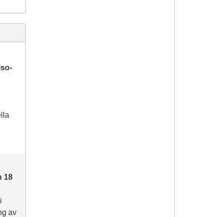
lso-
lla
n 18
i
ng av