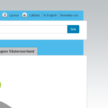
Lyssna
Lättläst
In English
Kontakta oss
k:
Sök
gion Västernorrland