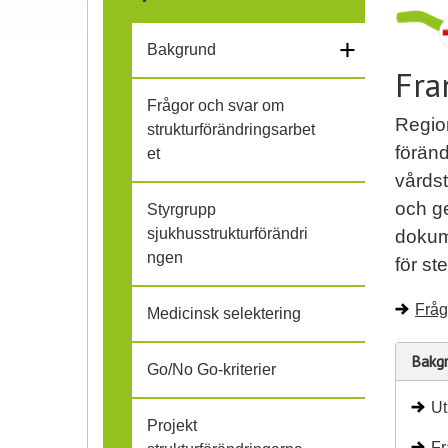
f
l
+
ä
Bakgrund
Fra
i
l
Frågor och svar om
h
Regio
strukturförändringsarbet
l
föränd
et
o
i
vårdst
p
och ge
Styrgrupp
h
sjukhusstrukturförändri
dokum
ngen
o
för st
p
Fråg
Medicinsk selektering
Bakg
Go/No Go-kriterier
Ut
Projekt
Fr