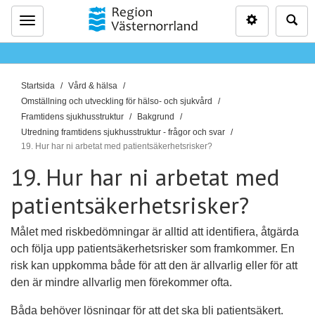
Inställninga
Sö
Meny
D
Startsida
Vård & hälsa
u
Omställning och utveckling för hälso- och sjukvård
ä
Framtidens sjukhusstruktur
Bakgrund
r
Utredning framtidens sjukhusstruktur - frågor och svar
19. Hur har ni arbetat med patientsäkerhetsrisker?
h
ä
19. Hur har ni arbetat med
r
patientsäkerhetsrisker?
:
Målet med riskbedömningar är alltid att identifiera, åtgärda
och följa upp patientsäkerhetsrisker som framkommer. En
risk kan uppkomma både för att den är allvarlig eller för att
den är mindre allvarlig men förekommer ofta.
Båda behöver lösningar för att det ska bli patientsäkert.