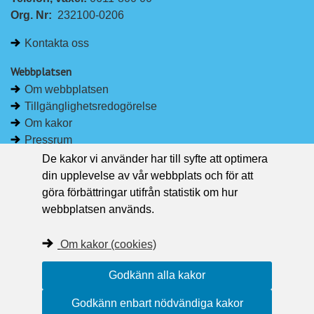
n
c
Org. Nr:
232100-0206
k
e
e
b
Kontakta oss
d
o
I
o
Webbplatsen
n
k
Om webbplatsen
Tillgänglighetsredogörelse
Om kakor
Pressrum
De kakor vi använder har till syfte att optimera
Håll dig uppdaterad
din upplevelse av vår webbplats och för att
Följ Region Västernorrland på Facebook
göra förbättringar utifrån statistik om hur
Region Västernorrland i sociala medier
webbplatsen används.
Följ Region Västernorrland via RSS
Om kakor (cookies)
Godkänn alla kakor
Godkänn enbart nödvändiga kakor