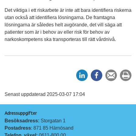
Det viktiga i ett riskarbete är inte att bara identifiera riskerna
utan också att identifiera lösningarna. De framtagna
lösningarna är således helt avgörande, det vill säga att
patienter som är i behov av eller risk för behov av
narkoskompetens ska transporteras till rätt vårdnivå.
D
D
Tipsa
Sk
e
e
en
ut
l
l
vän
a
a
Senast uppdaterad 2025-03-07 17:04
p
p
Adressuppgifter
å
å
Besöksadress: 
Storgatan 1
L
F
Postadress
: 871 85 Härnösand
i
a
Telefon, växel: 
0611-800 00